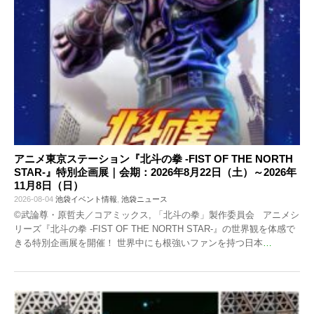
アニメ東京ステーション『北斗の拳 -FIST OF THE NORTH
STAR-』特別企画展｜会期：2026年8月22日（土）～2026年
11月8日（日）
2026-08-04
池袋イベント情報
,
池袋ニュース
©武論尊・原哲夫／コアミックス, 「北斗の拳」製作委員会 アニメシ
リーズ『北斗の拳 -FIST OF THE NORTH STAR-』の世界観を体感で
きる特別企画展を開催！ 世界中にも根強いファンを持つ日本
…