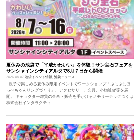
夏休みの池袋で「平成かわいい」を体験！サン宝石フェアを
サンシャインシティアルタで8月７日から開催
2026-08-07
池袋イベント情報
,
池袋ニュース
親子で楽しめる夏休み限定イベントでワークショップ「ぷにぷにほ
っぺちゃんリングづくり」、アクセサリー、文具、小物雑貨等を展
開。 キャラクター雑貨の企画・販売を手がけるメモリーテックつくば
株式会社インタラクティ
…