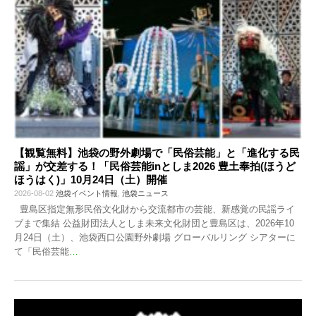
【観覧無料】池袋の野外劇場で「民俗芸能」と「進化する民
謡」が交差する！「民俗芸能inとしま2026 豊土奉拍(ほうど
ほうはく)」10月24日（土）開催
2026-08-02
池袋イベント情報
,
池袋ニュース
豊島区指定無形民俗文化財から交流都市の芸能、新感覚の民謡ライ
ブまで集結 公益財団法人としま未来文化財団と豊島区は、2026年10
月24日（土）、池袋西口公園野外劇場 グローバルリング シアターに
て「民俗芸能
…