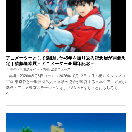
アニメーターとして活動した45年を振り返る記念展が開催決
定｜後藤隆幸展－アニメーター45周年記念－
2026-07-31
池袋イベント情報
,
池袋ニュース
会期：2026年8月8日（土）～2026年10月12日（月・祝） ©タツノコ
プロ 東京都と一般社団法人日本動画協会が運営する日本のアニメ展示
拠点・アニメ東京ステーションは、「ANIMEをもっとおもしろく、
A
…