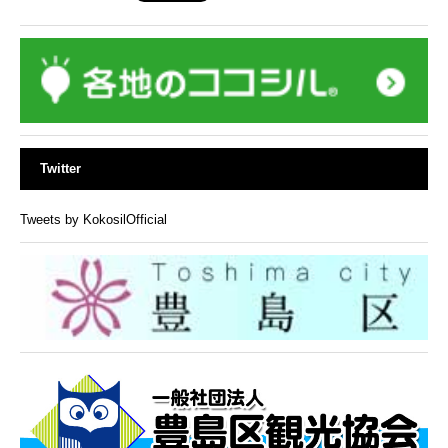
Twitter
Tweets by KokosilOfficial