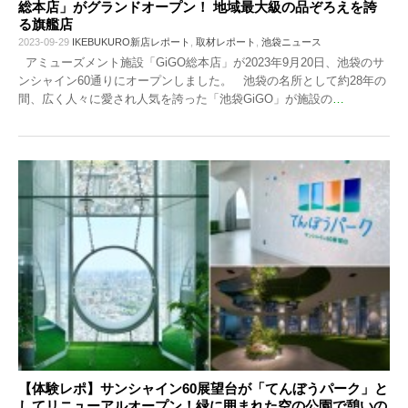
総本店」がグランドオープン！ 地域最大級の品ぞろえを誇
る旗艦店
2023-09-29
IKEBUKURO新店レポート
,
取材レポート
,
池袋ニュース
アミューズメント施設「GiGO総本店」が2023年9月20日、池袋のサ
ンシャイン60通りにオープンしました。 池袋の名所として約28年の
間、広く人々に愛され人気を誇った「池袋GiGO」が施設の
…
【体験レポ】サンシャイン60展望台が「てんぼうパーク」と
してリニューアルオープン！緑に囲まれた空の公園で憩いの