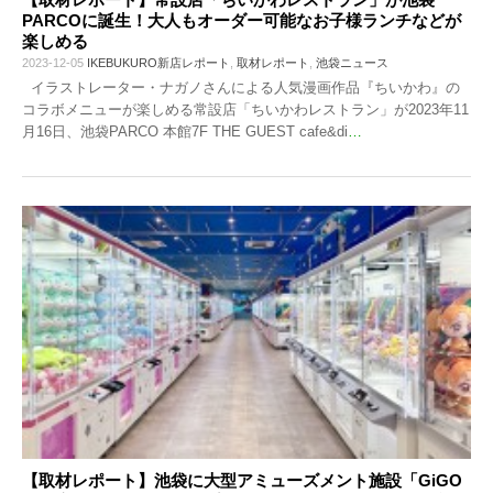
PARCOに誕生！大人もオーダー可能なお子様ランチなどが
楽しめる
2023-12-05
IKEBUKURO新店レポート
,
取材レポート
,
池袋ニュース
イラストレーター・ナガノさんによる人気漫画作品『ちいかわ』の
コラボメニューが楽しめる常設店「ちいかわレストラン」が2023年11
月16日、池袋PARCO 本館7F THE GUEST cafe&di
…
【取材レポート】池袋に大型アミューズメント施設「GiGO