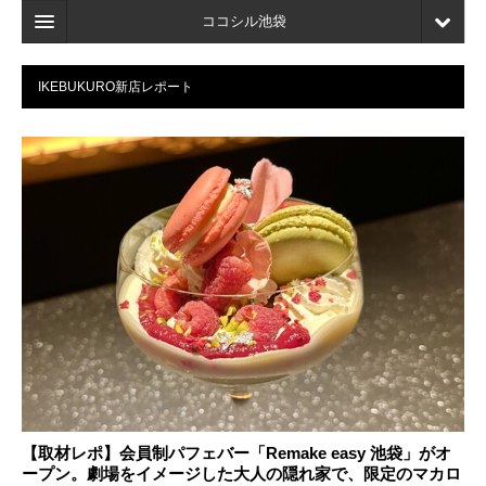
ココシル池袋
ホーム
IKEBUKURO新店レポート
検索
店舗・施設最新情報
口コミ
マイページ
ブックマーク
【取材レポ】会員制パフェバー「Remake easy 池袋」がオ
ープン。劇場をイメージした大人の隠れ家で、限定のマカロ