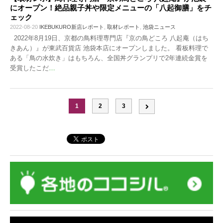
にオープン！絶品親子丼や限定メニューの「八起御膳」をチ
ェック
2022-08-20
IKEBUKURO新店レポート
,
取材レポート
,
池袋ニュース
2022年8月19日、京都の鳥料理専門店『京の鳥どころ 八起庵（はち
きあん）』が東武百貨店 池袋本店にオープンしました。 看板料理で
ある「鳥の水炊き」はもちろん、全国丼グランプリで2年連続金賞を
受賞したこだ
…
1
2
3