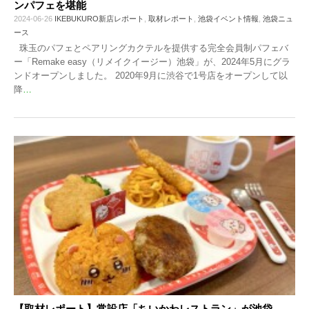
ンパフェを堪能
2024-06-26
IKEBUKURO新店レポート
,
取材レポート
,
池袋イベント情報
,
池袋ニュ
ース
珠玉のパフェとペアリングカクテルを提供する完全会員制パフェバ
ー「Remake easy（リメイクイージー）池袋」が、2024年5月にグラ
ンドオープンしました。 2020年9月に渋谷で1号店をオープンして以
降
…
【取材レポート】常設店「ちいかわレストラン」が池袋