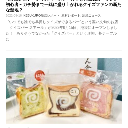
初心者～ガチ勢まで一緒に盛り上がれるクイズファンの新た
な聖地？
2022-09-16
IKEBUKURO新店レポート
,
取材レポート
,
池袋ニュース
“いつでも誰でも早押しクイズができるバー”という謳い文句のお店
「クイズバー スアール」が2022年9月15日、池袋にオープンしまし
た！ ありそうでなかった「クイズバー」という形態。各テーブル
に
…