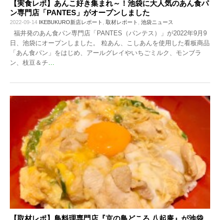
【実食レポ】あんこ好き集まれ～！池袋に大人気のあん食パ
ン専門店「PANTES」がオープンしました
2022-09-14
IKEBUKURO新店レポート
,
取材レポート
,
池袋ニュース
福井発のあん食パン専門店「PANTES（パンテス）」が2022年9月9
日、池袋にオープンしました。 粒あん、こしあんを使用した看板商品
「あん食パン」をはじめ、アールグレイやいちごミルク、モンブラ
ン、枝豆＆チ
…
【取材レポ】鳥料理専門店『京の鳥どころ 八起庵』が池袋