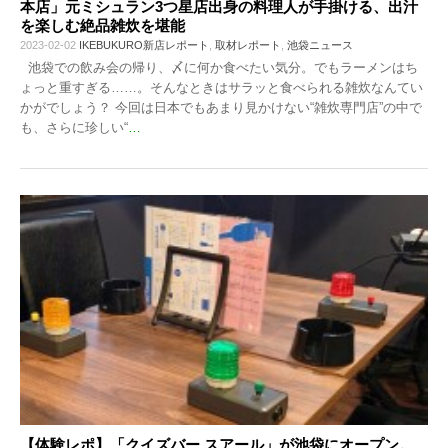
本店」元ミシュラン3つ星店出身の料理人が手掛ける、出汁
を楽しむ絶品雑炊を堪能
2023-02-02
IKEBUKURO新店レポート
,
取材レポート
,
池袋ニュース
池袋での飲み会の帰り、〆に何か食べたい気分。でもラーメンはち
ょっと重すぎる……。そんなときはサラッと食べられる雑炊なんてい
かがでしょう？ 今回は日本でもあまり見かけない“雑炊専門店”の中で
も、さらに珍しい“
…
【体験レポ】「クイズバー スアール」が池袋にオープン。