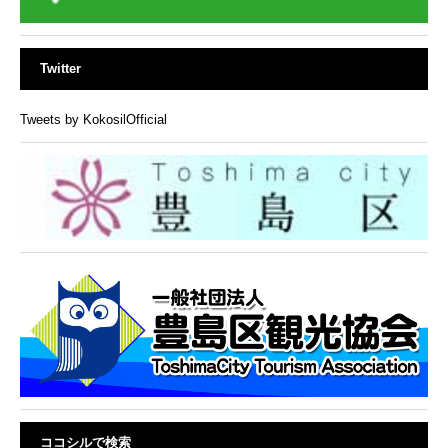
Twitter
Tweets by KokosilOfficial
ココシルで検索