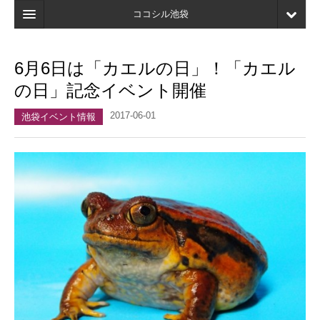
ココシル池袋
ホーム
6月6日は「カエルの日」！「カエル
検索
の日」記念イベント開催
店舗・施設最新情報
2017-06-01
池袋イベント情報
口コミ
マイページ
ブックマーク