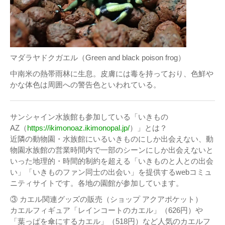
マダラヤドクガエル（Green and black poison frog）
中南米の熱帯雨林に生息。皮膚には毒を持っており、色鮮や
かな体色は周囲への警告色といわれている。
サンシャイン水族館も参加している「いきもの
AZ（
https://ikimonoaz.ikimonopal.jp/
）」とは？
近隣の動物園・水族館にいるいきものにしか出会えない、動
物園水族館の営業時間内で一部のシーンにしか出会えないと
いった地理的・時間的制約を超える「いきものと人との出会
い」「いきものファン同士の出会い」を提供するwebコミュ
ニティサイトです。各地の園館が参加しています。
③ カエル関連グッズの販売（ショップ アクアポケット）
カエルフィギュア「レインコートのカエル」（626円）や
「葉っぱを傘にするカエル」（518円）など人気のカエルフ