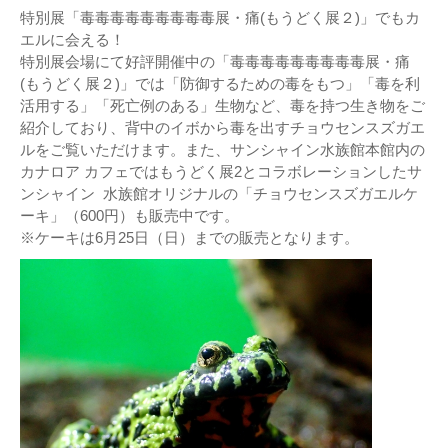
特別展「毒毒毒毒毒毒毒毒毒展・痛(もうどく展２)」でもカ
エルに会える！
特別展会場にて好評開催中の「毒毒毒毒毒毒毒毒毒展・痛
(もうどく展２)」では「防御するための毒をもつ」「毒を利
活用する」「死亡例のある」生物など、毒を持つ生き物をご
紹介しており、背中のイボから毒を出すチョウセンスズガエ
ルをご覧いただけます。また、サンシャイン水族館本館内の
カナロア カフェではもうどく展2とコラボレーションしたサ
ンシャイン 水族館オリジナルの「チョウセンスズガエルケ
ーキ」（600円）も販売中です。
※ケーキは6月25日（日）までの販売となります。