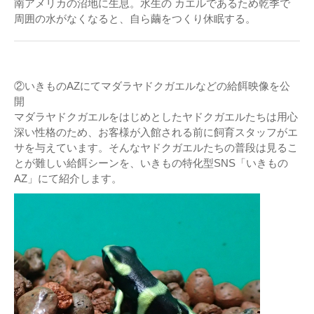
南アメリカの沼地に生息。水生の カエルであるため乾季で
周囲の水がなくなると、自ら繭をつくり休眠する。
②いきものAZにてマダラヤドクガエルなどの給餌映像を公
開
マダラヤドクガエルをはじめとしたヤドクガエルたちは用心
深い性格のため、お客様が入館される前に飼育スタッフがエ
サを与えています。そんなヤドクガエルたちの普段は見るこ
とが難しい給餌シーンを、いきもの特化型SNS「いきもの
AZ」にて紹介します。