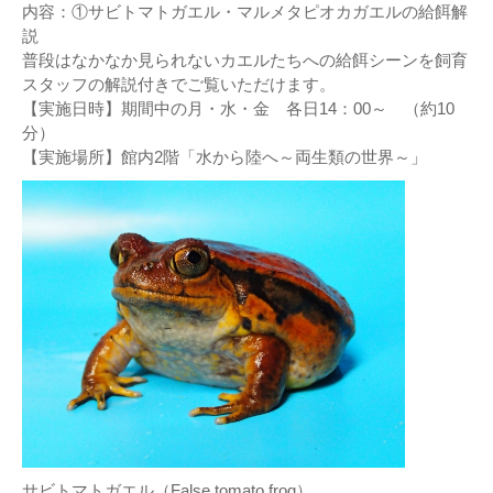
内容：①サビトマトガエル・マルメタピオカガエルの給餌解
説
普段はなかなか見られないカエルたちへの給餌シーンを飼育
スタッフの解説付きでご覧いただけます。
【実施日時】期間中の月・水・金 各日14：00～ （約10
分）
【実施場所】館内2階「水から陸へ～両生類の世界～」
サビトマトガエル（False tomato frog）