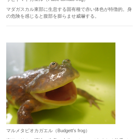
マダガスカル東部に生息する固有種で赤い体色が特徴的。身
の危険を感じると腹部を膨らませ威嚇する。
マルメタピオカガエル（Budgett’s frog）