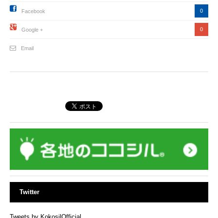
0
Facebook
0
Google +
Email
Twitter
Tweets by KokosilOfficial