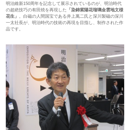
明治維新150周年を記念して展示されているのが、明治時代
の超絶技巧の有田焼を再現した
「染錦紫陽花瑠璃金雲地文様
花生」
。白磁の人間国宝である井上萬二氏と深川製磁の深川
一太社長が、明治時代の技術の再現を目指し、制作された作
品です。