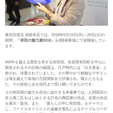
東武百貨店 池袋本店では、2018年6月21日(木)～26日(火)の
期間、
「有田の魅力展2018」
を8階催事場にて初開催してい
ます。
400年を越える歴史を有する有田焼。佐賀県有田町を中心に
製造されるその伝統の磁器は、江戸時代には「白き黄金」と
称され、珍重されていました。その華やかで精緻なデザイン
は海を越えて各地の万国博覧会で評価され、職人たちもま
た、その技術と志を現代まで受け継いできたのです。
その有田焼の魅力を存分に紹介する本催事では、人間国宝の
井上萬二氏をはじめとする27名の陶芸家の作品、名窯の作品
を展示・販売。また、「暮らしの中に有田焼」をテーマと
し、フードスタイリストの遠藤文香氏によるテーブルコーデ