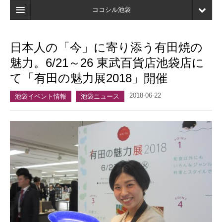
ココシル池袋
ホーム
日本人の「今」に寄り添う有田焼の
検索
魅力。6/21～26 東武百貨店池袋店に
店舗・施設最新情報
て「有田の魅力展2018」開催
口コミ
2018-06-22
池袋イベント情報
池袋ニュース
マイページ
ブックマーク