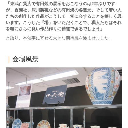
「東武百貨店で有田焼の展示をおこなうのは2年ぶりです
が、香蘭社、深川製磁などの有田焼の各窯元、そして若い人
たちの創作した作品がこうして一堂に会することを嬉しく思
います。こうした『場』をいただくことで、職人たちはそれ
を糧にさらに良い作品作りに精進できるでしょう」
と語り、本催事に寄せる大きな期待感を滲ませました。
｜
会場風景