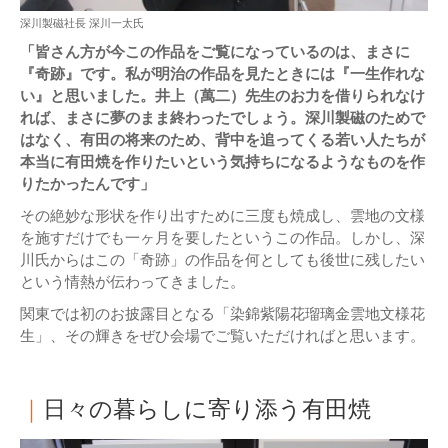
深川製磁社長 深川一太氏
「皆さん方が今この作品をご覧になっているのは、まさに
『奇跡』です。私が明治の作品を見たときには『一生作れな
い』と思いました。井上（萬二）先生のお力を借りられなけ
れば、まさに夢のまま終わったでしょう。深川製磁のためで
はなく、有田の将来のため、背中を追ってくる若い人たちが
本当に有田焼を作りたいという気持ちになるようなものを作
りたかったんです」
その絶妙な形状を作り出すために三度も焼成し、雲地の文様
を施すだけでも一ヶ月を要したというこの作品。しかし、深
川氏からはこの「奇跡」の作品を何としても後世に残したい
という情熱が伝わってきました。
関東では初のお披露目となる「染錦紫陽花瑠璃金雲地文様花
生」、その輝きをぜひ会場でご覧いただければと思います。
｜
日々の暮らしに寄り添う有田焼