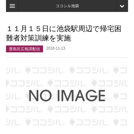
ココシル池袋
ホーム
１１月１５日に池袋駅周辺で帰宅困
検索
難者対策訓練を実施
店舗・施設最新情報
2018-11-13
豊島区広報課配信
口コミ
マイページ
ブックマーク