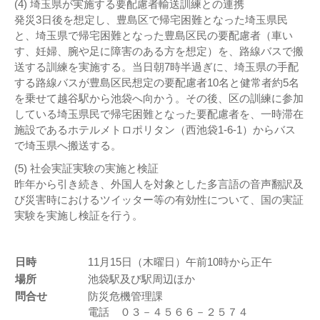
(4) 埼玉県が実施する要配慮者輸送訓練との連携
発災3日後を想定し、豊島区で帰宅困難となった埼玉県民
と、埼玉県で帰宅困難となった豊島区民の要配慮者（車い
す、妊婦、腕や足に障害のある方を想定）を、路線バスで搬
送する訓練を実施する。当日朝7時半過ぎに、埼玉県の手配
する路線バスが豊島区民想定の要配慮者10名と健常者約5名
を乗せて越谷駅から池袋へ向かう。その後、区の訓練に参加
している埼玉県民で帰宅困難となった要配慮者を、一時滞在
施設であるホテルメトロポリタン（西池袋1-6-1）からバス
で埼玉県へ搬送する。
(5) 社会実証実験の実施と検証
昨年から引き続き、外国人を対象とした多言語の音声翻訳及
び災害時におけるツイッター等の有効性について、国の実証
実験を実施し検証を行う。
日時
11月15日（木曜日）午前10時から正午
場所
池袋駅及び駅周辺ほか
問合せ
防災危機管理課
電話 ０３－４５６６－２５７４