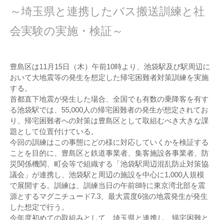
～埼玉県と連携したバス搬送訓練と社
会実験の実施・検証～
豊島区は11月15日（木）午前10時より、池袋駅及び駅周辺に
おいて大地震等の発生を想定した帰宅困難者対策訓練を実施
する。
首都直下地震が発生した場合、全国でも有数の乗降客を有す
る池袋駅では、55,000人の帰宅困難者の発生が想定されてお
り、帰宅困難者への対策は豊島区として取組むべき大きな課
題として位置付けている。
今回の訓練はこの事態にどの様に対応していくかを検証する
ことを目的に、豊島区と鉄道事業者、集客施設各事業者、防
災関係機関、町会等で組織する「池袋駅周辺混乱防止対策協
議会」が連携し、池袋駅と周辺の施設を中心に1,000人規模
で展開する。訓練は、訓練当日の午前8時に東京湾北部を震
源とするマグニチュード7.3、最大震度6強の地震発生が発生
した想定で行う。
今年度初めての取組みとして、埼玉県と連携し、帰宅困難と