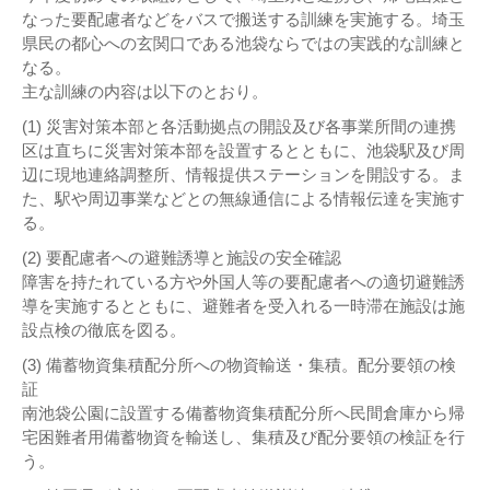
なった要配慮者などをバスで搬送する訓練を実施する。埼玉
県民の都心への玄関口である池袋ならではの実践的な訓練と
なる。
主な訓練の内容は以下のとおり。
(1) 災害対策本部と各活動拠点の開設及び各事業所間の連携
区は直ちに災害対策本部を設置するとともに、池袋駅及び周
辺に現地連絡調整所、情報提供ステーションを開設する。ま
た、駅や周辺事業などとの無線通信による情報伝達を実施す
る。
(2) 要配慮者への避難誘導と施設の安全確認
障害を持たれている方や外国人等の要配慮者への適切避難誘
導を実施するとともに、避難者を受入れる一時滞在施設は施
設点検の徹底を図る。
(3) 備蓄物資集積配分所への物資輸送・集積。配分要領の検
証
南池袋公園に設置する備蓄物資集積配分所へ民間倉庫から帰
宅困難者用備蓄物資を輸送し、集積及び配分要領の検証を行
う。