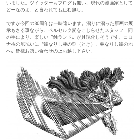
いました。ツイッターもブログも無い、現代の漫画家として
どーなのよ、と言われても止む無し。
ですが今回の30周年は一味違います。溜りに溜った原画の展
示もさる事ながら、ベルセルク愛をこじらせたスタッフ一同
の手により、楽しい〝蝕ランド〟が具現化しそうです。コロ
ナ禍の厄払いに〝彼なりし亜の刻（とき）、亜なりし彼の地
へ〟皆様お誘い合わせの上お越し下さい。