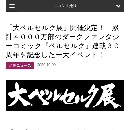
ココシル池袋
ホーム
「大ベルセルク展」開催決定！ 累
検索
計４０００万部のダークファンタジ
店舗・施設最新情報
ーコミック『ベルセルク』連載３０
周年を記念した一大イベント！
口コミ
2020-10-09
マイページ
池袋ニュース
ブックマーク