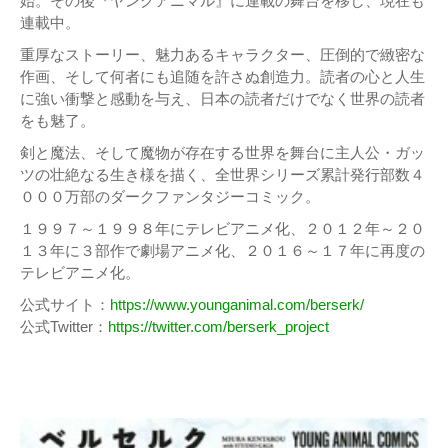
始。その後『ヤングアニマル』に連載の舞台を移し、現在も
連載中。
重厚なストーリー、魅力あるキャラクター、圧倒的で緻密な
作画、そして何者にも追随を許さぬ創造力。読者の心と人生
に強い衝撃と感動を与え、日本の読者だけでなく世界の読者
をも魅了。
剣と魔法、そして魔物が存在する世界を舞台に主人公・ガッ
ツの壮絶なる生き様を描く、全世界シリーズ累計発行部数４
０００万部のダークファンタジーコミック。
１９９７～１９９８年にテレビアニメ化、２０１２年～２０
１３年に３部作で劇場アニメ化、２０１６～１７年に再度の
テレビアニメ化。
公式サイト：
https://www.younganimal.com/berserk/
公式Twitter：
https://twitter.com/berserk_project