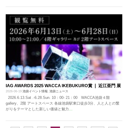
IAG AWARDS 2025 WACCA IKEBUKURO賞 ❘ 近江亜門 展
2026-06-19
池袋イベント情報
,
池袋ニュース
2026.6.13.Sat .-6.28.Sun. 10：00- 21：00 WACCA池袋４階
gallery、2階 アートスペース 各線池袋駅東⼝徒歩3分、⼈と⼈との繋
がりをテーマとした新しい価値と魅⼒
…