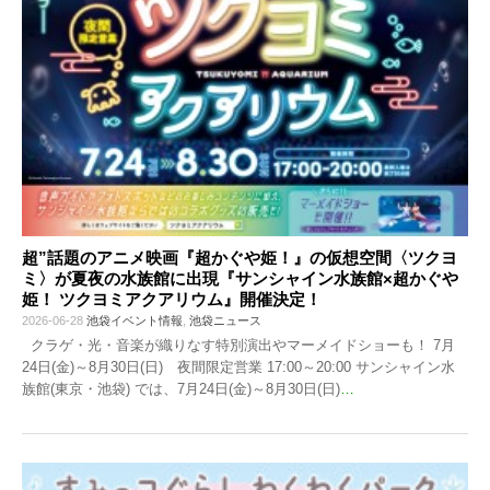
超”話題のアニメ映画『超かぐや姫！』の仮想空間〈ツクヨ
ミ〉が夏夜の水族館に出現『サンシャイン水族館×超かぐや
姫！ ツクヨミアクアリウム』開催決定！
2026-06-28
池袋イベント情報
,
池袋ニュース
クラゲ・光・音楽が織りなす特別演出やマーメイドショーも！ 7月
24日(金)～8月30日(日) 夜間限定営業 17:00～20:00 サンシャイン水
族館(東京・池袋) では、7月24日(金)～8月30日(日)
…