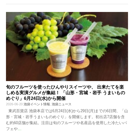
旬のフルーツを使ったひんやりスイーツや、 出来たてを楽
しめる実演グルメが集結！ 「山形・宮城・岩手 うまいもの
めぐり」6月24日(水)から開催
2026-06-20
池袋イベント情報
,
池袋ニュース
東武百貨店 池袋本店では6月24日(水)から29日(月)までの6日間、「山
形・宮城・岩手うまいものめぐり」を開催します。初出店7店舗を含
む約60店舗が集結。注目は旬のフルーツや名産品を使用した冷たいパ
フェや
…