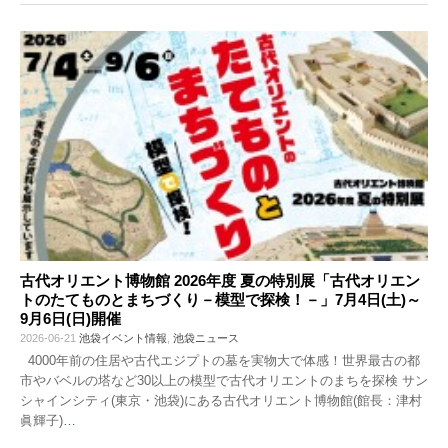
古代オリエント博物館 2026年度 夏の特別展「古代オリエン
トのたてものとまちづくり－模型で探検！－」7月4日(土)～
9月6日(日)開催
2026-06-21
池袋イベント情報
,
池袋ニュース
4000年前の住居や古代エジプトの墓を実物大で体感！世界最古の都
市やバベルの塔など30以上の模型で古代オリエントのまちを探検 サン
シャインシティ(東京・池袋)にある古代オリエント博物館(館長：津村
眞輝子)
…