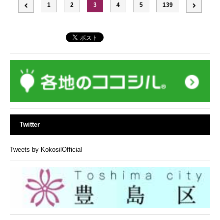
1
2
3
4
5
139
Twitter
Tweets by KokosilOfficial