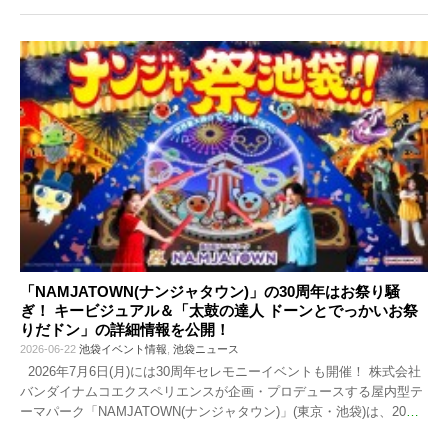
「NAMJATOWN(ナンジャタウン)」の30周年はお祭り騒
ぎ！ キービジュアル＆「太鼓の達人 ドーンとでっかいお祭
りだドン」の詳細情報を公開！
2026-06-22
池袋イベント情報
,
池袋ニュース
2026年7月6日(月)には30周年セレモニーイベントも開催！ 株式会社
バンダイナムコエクスペリエンスが企画・プロデュースする屋内型テ
ーマパーク「NAMJATOWN(ナンジャタウン)」(東京・池袋)は、20
…