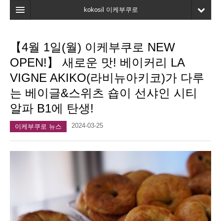
kokosil 이케부쿠로
홈
【4월 1일(월) 이케부쿠로 NEW
지도
OPEN!】 새로운 맛! 베이커리 LA
최신정보
VIGNE AKIKO(라비뉴아키코)가 다루
는 베이글&스위츠 숍이 선샤인 시티
고객평가
알파 B1에 탄생!
마이페이지
2024-03-25
이케부쿠로 뉴스
즐겨찾기