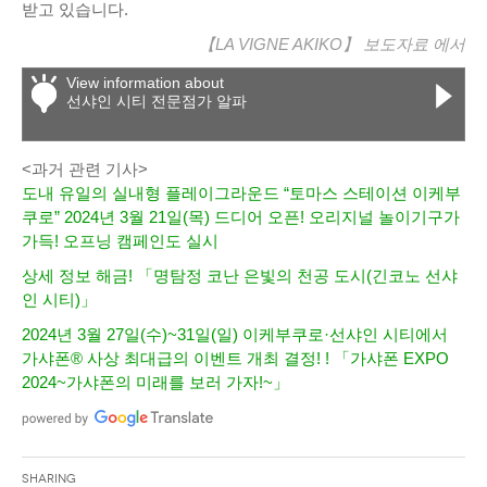
받고 있습니다.
【LA VIGNE AKIKO】
보도자료
에서
View information about
선샤인 시티 전문점가 알파
<과거 관련 기사>
도내 유일의 실내형 플레이그라운드 “토마스 스테이션 이케부
쿠로” 2024년 3월 21일(목) 드디어 오픈! 오리지널 놀이기구가
가득! 오프닝 캠페인도 실시
상세 정보 해금! 「명탐정 코난 은빛의 천공 도시(긴코노 선샤
인 시티)」
2024년 3월 27일(수)~31일(일) 이케부쿠로·선샤인 시티에서
가샤폰® 사상 최대급의 이벤트 개최 결정! ! 「가샤폰 EXPO
2024~가샤폰의 미래를 보러 가자!~」
Sharing