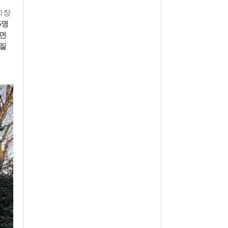
회장
5명
하면
상질