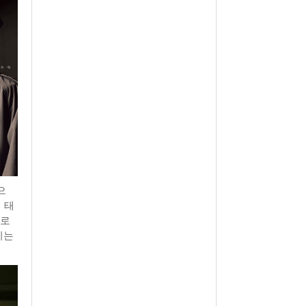
으
 태
으로
비는