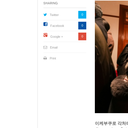
Sharing
0
Twitter
0
Facebook
0
Google +
Email
Print
이케부쿠로 각처에