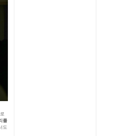
재로
리를
서도