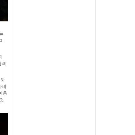
는
 미
터
협력
 하
가네
이용
 것