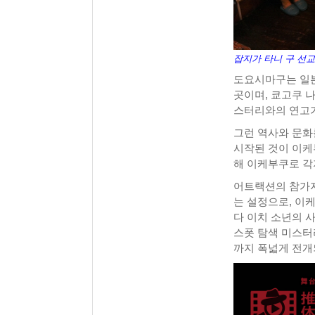
잡지가 타니 구 선
도요시마구는 일본
곳이며, 쿄고쿠 
스터리와의 연고가
그런 역사와 문화를
시작된 것이 이케
해 이케부쿠로 각
어트랙션의 참가자
는 설정으로, 이
다 이치 소년의 
스폿 탐색 미스터
까지 폭넓게 전개