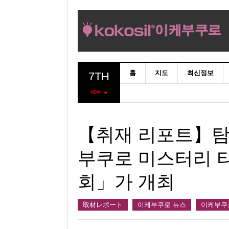
홈
지도
최신정보
7TH
NEW!
【취재 리포트】탐
부쿠로 미스터리 
회」가 개최
取材レポート
이케부쿠로 뉴스
이케부쿠