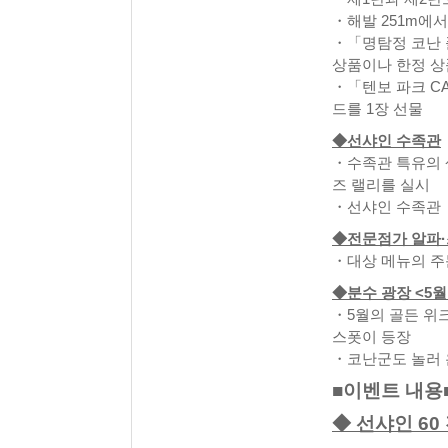
・해발 251m에
・「명탐정 코난 
상품이나 한정 상
・「텐보 파크 CA
드를 1장 선물
◆선샤인 수족관
・수족관 특유의 
즈 랠리를 실시
・선샤인 수족관 
◆전문점가 알파·
・대상 메뉴의 주
◆분수 광장 <5월 
・5월의 골든 위
스폿이 등장
・코난군도 놀러 
■이벤트 내용
◆ 선샤인 60