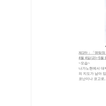
제1탄：「명탐정
4월 4일(금)~5월 
~모습~
나가노현에서 대부
의 지도가 남아 
코난이나 코고로,