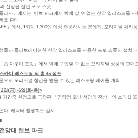
서의 전망을 살린 포토 스폿
플라자」에서는, 텐보 파크에서 밖에 살 수 없는 신작 일러스트를 사
품을 판매
FE」에서, 1회계 1,300엔 이상 주문하시는 분에게, 오리지널 체키풍
생물과 콜라보레이션한 신작 일러스트를 사용한 포토 스폿의 설치나
「숍 아쿠아 포켓」에서 밖에 구입할 수 없는 오리지널 상품의 판매도
스카이 레스토랑 외 총 45 점포
문으로 오리지널 참신을 받을 수 있는 레스토랑 페어를 개최
2일(금)~6일(화·축)>
크 기간중 한정으로 극장판 「명탐정 코난 척안의 잔상」의 스페셜 
온다! 캐릭터 촬영회도 실시
■
 전망대 텐보 파크