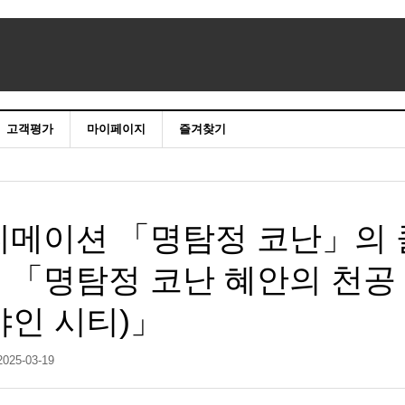
고객평가
마이페이지
즐겨찾기
니메이션 「명탐정 코난」의 
 「명탐정 코난 혜안의 천공
샤인 시티)」
2025-03-19