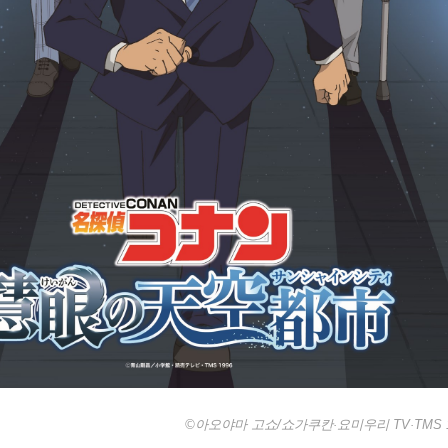
©아오야마 고쇼/쇼가쿠칸·요미우리 TV·TMS 1