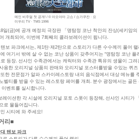
메인 비주얼 첫 공개! / © 아오야마 고쇼 / 쇼가쿠칸 · 요
미우리 TV · TMS 1996
18일(금)에 공개 예정의 극장판 「명탐정 코난 척안의 잔상(세키암의
어 개최되어, 이번에 7회째의 콜라보레이션이 됩니다.
대 텐보 파크에서는, 제1탄·제2탄으로 스토리가 다른 수수께끼 풀어 
외에 여기서 밖에 살 수 없는 코난 상품이 갖추어지는 “명탐정 코난 플
으로 등장. 선샤인 수족관에서는 캐릭터와 수족관 특유의 생물이 그려
사용한 오리지널 상품의 판매와 오리지널 포스터를받을 수있는 퀴즈
 또한 전문점가 알파 스카이레스토랑 내의 음식점에서 대상 메뉴를 
노벨티를 받을 수 있는 레스토랑 페어를 개최. 분수 광장에서는 골든
별 이벤트를 실시합니다.
레이션한 각 시설에 오리지널 포토 스폿이 등장해, 선샤인 시티가 
으로 물들어집니다.
인 시티에 와 주세요!
거리■
망대 텐보 파크
으로 스토리가 다른 수수께끼 풀어 랠리