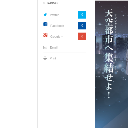
Sharing
0
Twitter
0
Facebook
0
Google +
Email
Print