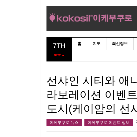
홈
지도
최신정보
7TH
NEW!
선샤인 시티와 애
라보레이션 이벤트
도시(케이암의 선
이케부쿠로 뉴스
이케부쿠로 이벤트 정보