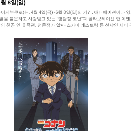
6월 8일(일)
이케부쿠로)는, 4월 4일(금)~6월 8일(일)의 기간, 애니메이션이나 영
별을 불문하고 사랑받고 있는 “명탐정 코난”과 콜라보레이션 한 이벤
의 천공 인, 0 족관, 전문점가 알파·스카이 레스토랑 등 선샤인 시티