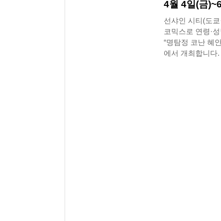
4월 4일(금)~
선샤인 시티(도쿄·
코믹스로 연령·성
“명탐정 코난 혜안
에서 개최합니다.