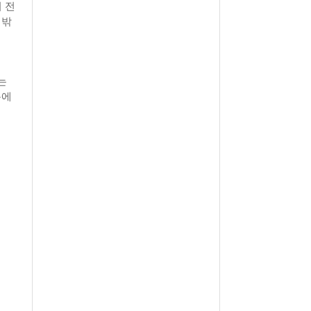
 전
 밖
는
분에