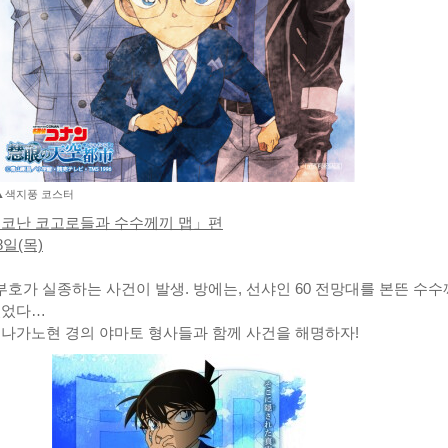
▲색지풍 코스터
 코난 코고로들과 수수께끼 맵」편
8일(목)
호가 실종하는 사건이 발생. 방에는, 선샤인 60 전망대를 본뜬 수
있었다…
 나가노현 경의 야마토 형사들과 함께 사건을 해명하자!