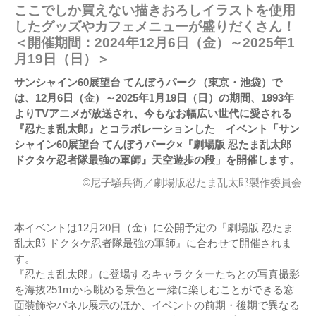
ここでしか買えない描きおろしイラストを使用
したグッズやカフェメニューが盛りだくさん！
＜開催期間：2024年12月6日（金）～2025年1
月19日（日）＞
サンシャイン60展望台 てんぼうパーク（東京・池袋）で
は、12月6日（金）～2025年1月19日（日）の期間、1993年
よりTVアニメが放送され、今もなお幅広い世代に愛される
『忍たま乱太郎』とコラボレーションした イベント「サン
シャイン60展望台 てんぼうパーク×『劇場版 忍たま乱太郎
ドクタケ忍者隊最強の軍師』天空遊歩の段」を開催します。
©尼子騒兵衛／劇場版忍たま乱太郎製作委員会
本イベントは12月20日（金）に公開予定の『劇場版 忍たま
乱太郎 ドクタケ忍者隊最強の軍師』に合わせて開催されま
す。
『忍たま乱太郎』に登場するキャラクターたちとの写真撮影
を海抜251mから眺める景色と一緒に楽しむことができる窓
面装飾やパネル展示のほか、イベントの前期・後期で異なる