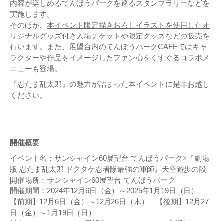
内容が楽しめるてんぼうパークを巡るスタンプラリーなどを
実施します。
そのほか、
本イベント限定描きおろしイラストを使用したオ
リジナルグッズ付き入場チケットや限定グッズなどの販売を
行います。また、展望台内のてんぼうパークCAFEではキャ
ラクターや作品をイメージしたファン心をくすぐるコラボメ
ニューも登場
。
『忍たま乱太郎』の魅力が詰まった本イベントに是非お越し
ください。
開催概要
イベント名：サンシャイン60展望台 てんぼうパーク×『劇場
版 忍たま乱太郎 ドクタケ忍者隊最強の軍師』天空遊歩の段
開催場所：サンシャイン60展望台 てんぼうパーク
開催期間：2024年12月6日（金）～2025年1月19日（日）
【前期】12月6日（金）～12月26日（木） 【後期】12月27
日（金）～1月19日（日）