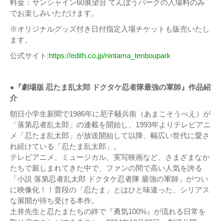
料金：サンシャイン60展望台 てんぼうパークの入場料のみ
でお楽しみいただけます。
※オリジナルグッズ付き日付指定入場チケットも販売いたし
ます。
公式サイト:
https://edith.co.jp/nintama_tenboupark
●『劇場版 忍たま乱太郎 ドクタケ忍者隊最強の軍師』作品紹
介
朝日小学生新聞で1986年に尼子騒兵衛（あまこそうべえ）が
「落第忍者乱太郎」の連載を開始し、1993年よりテレビアニ
メ「忍たま乱太郎」が放送開始して以降、幅広い世代に愛さ
れ続けている「忍たま乱太郎」。
テレビアニメ、ミュージカル、実写映画など、さまざまなか
たちで親しまれてきた中で、ファンの間で高い人気を誇る
「小説 落第忍者乱太郎 ドクタケ忍者隊 最強の軍師」がつい
に映像化！！普段の「忍たま」とはひと味違った、シリアス
な展開が待ち受ける本作。
土井先生と忍たまたちの絆で『勇気100%』が流れる日常を