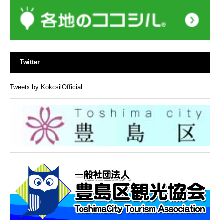
Twitter
Tweets by KokosilOfficial