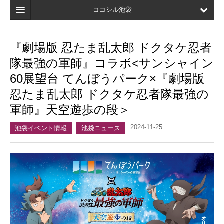
ココシル池袋
ホーム
『劇場版 忍たま乱太郎 ドクタケ忍者
検索
隊最強の軍師』コラボ<サンシャイン
店舗・施設最新情報
60展望台 てんぼうパーク×『劇場版
忍たま乱太郎 ドクタケ忍者隊最強の
口コミ
軍師』天空遊歩の段＞
マイページ
2024-11-25
池袋イベント情報
池袋ニュース
ブックマーク