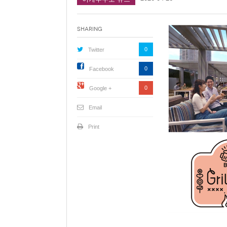
Sharing
0
Twitter
0
Facebook
0
Google +
Email
Print