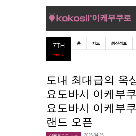
홈
지도
최신정보
7TH
NEW!
도내 최대급의 옥상
요도바시 이케부쿠
요도바시 이케부쿠로」
랜드 오픈
2026-04-26
이케부쿠로 뉴스