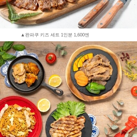
▲완파쿠 키즈 세트 1인분 1,600엔