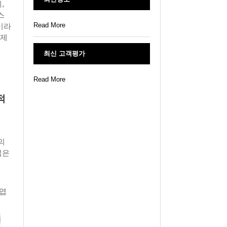
,
스
Read More
결이라
 제
최신 고객평가
Read More
적
의
넓은
귀엽