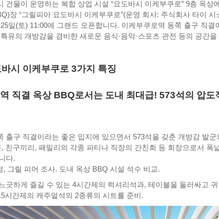
 건물이 운영하는 복합 상업 시설 “요도바시 이케부쿠로” 9층 옥상에
BQ)장 “그릴피아 요도바시 이케부쿠로”(운영 회사: 주식회사 타이 시
4월 25일(토) 11:00에 그랜드 오픈합니다. 이케부쿠로역 동쪽 출구 직
 특유의 개방감을 겸비한 새로운 음식·음악·스포츠 관전 등의 공간을
바시 이케부쿠로 3가지 특징
역 직결 옥상 BBQ로서는 도내 최대급! 573석의 압도
 출구 직결이라는 좋은 입지에 있으면서 573석을 갖춘 개방감 발군
물론, 친구끼리, 패밀리의 각종 파티나 직장의 간친회 등 회장으로서 폭
니다.
점, 그릴 피어 조사. 도내 옥상 BBQ 시설 석수 비교.
느긋하게 즐길 수 있는 4시간제의 럭셔리석과, 테이블을 둘러싸고 
2.5시간제의 캐주얼석의 2종류의 시트를 준비.