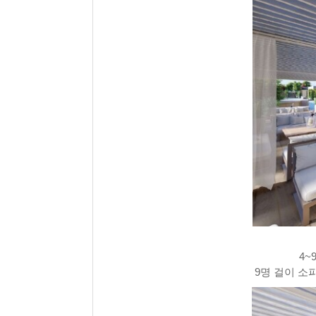
4~
9명 걸이 소