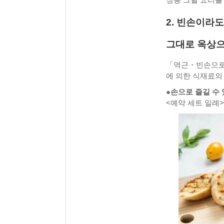
2. 빈손이라
그대로 옥상
「역근・빈손으로 
에 의한 식재료의
●손으로 즐길 수
<예약 세트 일례