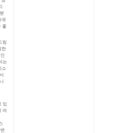
치
기분
자유
 좋
 드링
설한
메인
 쉬는
피소
 서
합니
 있
대 여
스
주변