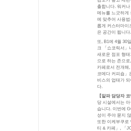
출합니다. 워커나
메뉴를 느긋하게 즐
에 맞추어 사용법
롭게 커스터마이즈 
은 공간이 됩니다
또, B1에 4월 
크 「쇼코릭서」나
새로운 점포 형태
으로 하는 존으로,
카페로서 전개해,
코메다 커피숍」은
비스의 업태가 되
다.
【알파 담당자 
당 시설에서는 아
습니다. 이번에 G
성이 주야 묻지 
또한 이케부쿠로 역 
티 & 카페」, 「