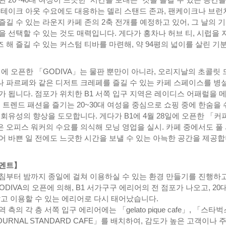
 테이크 아웃 수요에도 대응하는 델리 스탠드 존과, 팬케이크나 브런
길 수 있는 라운지 카페 존의 2축 전개를 예정하고 있어, 그 날의 
을 선택할 수 있는 것도 매력입니다. 게다가 홍차나 허브 티, 시럽을 
해 즐길 수 있는 커스텀 티바를 마련해, 약 94평의 넓이를 살린 기분
.
30일에 오픈한 「GODIVA」는 물판 뿐만이 아니라, 오리지날의 초콜릿
 파르페와 같은 디저트 크레페를 즐길 수 있는 카페 스페이스를 병
가 됩니다. 점포가 위치한 B1 서쪽 입구 지역은 레이디스 어패럴을 
 트렌드 패션을 즐기는 20~30대 여성을 중심으로 쇼핑 중에 한숨을
 회유성의 향상을 도모합니다. 게다가 B1에 4월 28일에 오픈한 「커
 오피스 워커의 수요를 의식해 모닝 영업을 실시. 카페 중에서도 풀
어 바쁜 일 전에도 느긋한 시간을 보낼 수 있는 아늑한 공간을 제공
코멘트】
침부터 밤까지 종일에 걸쳐 이용하실 수 있는 환경 만들기를 진행하고
ODIVA의 오픈에 의해, B1 서가구구 에리어의 전 점포가 나오고, 20
않고 이용할 수 있는 에리어로 다시 태어났습니다.
측의 각 층 서쪽 입구 에리어에는 「gelato pique cafe」, 「스타벅
JOURNAL STANDARD CAFE」를 배치하여, 감도가 높은 고객이나 