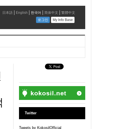
신
적
Twitter
Tweets by KokosilOfficial