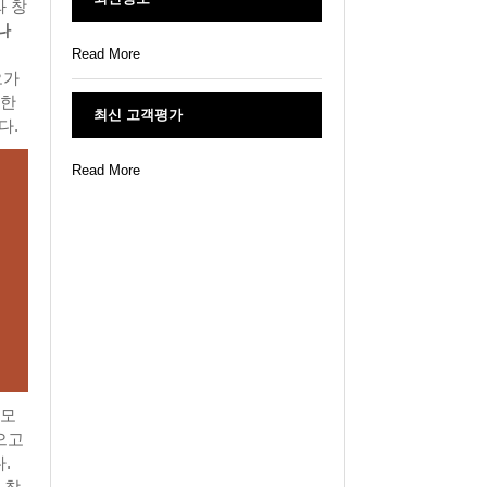
와 창
나
Read More
오가
양한
최신 고객평가
다.
Read More
 모
으고
.
 창