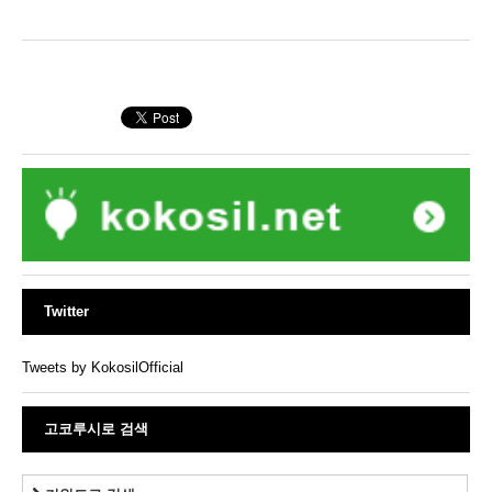
Twitter
Tweets by KokosilOfficial
고코루시로 검색