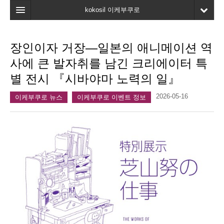
kokosil 이케부쿠로
홈
장인이자 거장—일본의 애니메이션 역
지도
사에 큰 발자취를 남긴 크리에이터 특
최신정보
별 전시 『시바야마 노력의 일』
고객평가
2026-05-16
이케부쿠로 뉴스
이케부쿠로 이벤트 정보
마이페이지
즐겨찾기