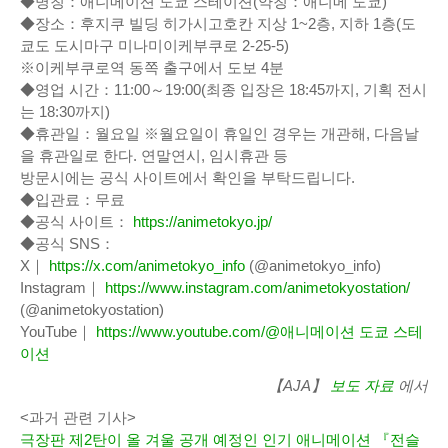
◆명칭：애니메이션 도쿄 스테이션(약칭：애니메 도쿄)
◆장소：후지쿠 빌딩 히가시고호칸 지상 1~2층, 지하 1층(도
쿄도 도시마구 미나미이케부쿠로 2-25-5)
※이케부쿠로역 동쪽 출구에서 도보 4분
◆영업 시간：11:00～19:00(최종 입장은 18:45까지, 기획 전시
는 18:30까지)
◆휴관일：월요일 ※월요일이 휴일인 경우는 개관해, 다음날
을 휴관일로 한다. 연말연시, 임시휴관 등
방문시에는 공식 사이트에서 확인을 부탁드립니다.
◆입관료：무료
◆공식 사이트：
https://animetokyo.jp/
◆공식 SNS：
X｜
https://x.com/animetokyo_info
(@animetokyo_info)
Instagram｜
https://www.instagram.com/animetokyostation/
(@animetokyostation)
YouTube｜
https://www.youtube.com/@애니메이션 도쿄 스테
이션
【AJA】
보도 자료
에서
<과거 관련 기사>
극장판 제2탄이 올 겨울 공개 예정인 인기 애니메이션 『전슬