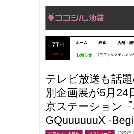
ホーム
検索
店舗・施
7TH
【完了】システムメン
【重要：9月5日（火
NEW!
お知らせ
「いま、困っている店
ココシルアプリ無料配
テレビ放送も話題
別企画展が5月2
京ステーション『機
GQuuuuuuX -Be
2025-05-
池袋イベント情報
池袋ニュース