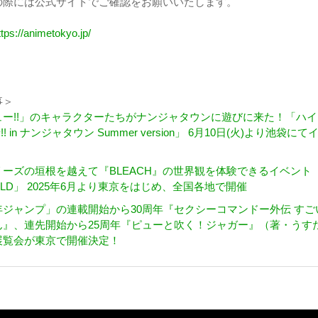
は公式サイトでご確認をお願いいたします。
ttps://animetokyo.jp/
事＞
ー!!」のキャラクターたちがナンジャタウンに遊びに来た！「ハイ
! in ナンジャタウン Summer version」 6月10日(火)より池袋にて
ーズの垣根を越えて『BLEACH』の世界観を体験できるイベント
ORLD」 2025年6月より東京をはじめ、全国各地で開催
ジャンプ」の連載開始から30周年『セクシーコマンドー外伝 すご
ん』、連先開始から25周年『ピューと吹く！ジャガー』（著・うす
展覧会が東京で開催決定！