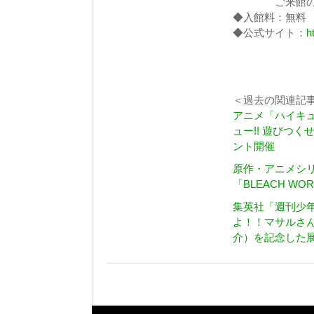
ご来館の際に
◆入館料：無料
◆公式サイト：
h
＜過去の関連記
アニメ「ハイキュ
ュー!! 遊びつくせ!
ント開催
原作・アニメシリ
「BLEACH W
集英社「週刊少年
よ！！マサルさ
介）を記念した