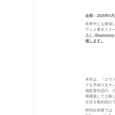
会期：2025年5
世界中にも根強
アニメ東京ステ
ス） -Begin
催します。
本作は、『エヴ
ズを手掛けるサ
哉監督作品の、
再構築して上映
注目を集め続け
特別企画展では、