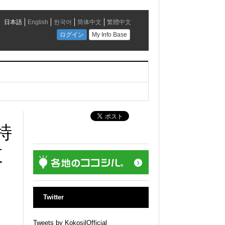
特
東
Twitter
Tweets by KokosilOfficial