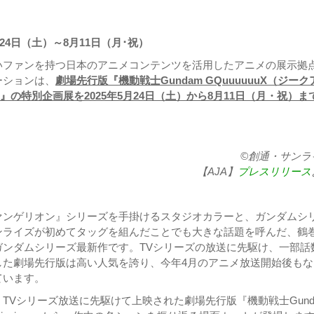
月24日（土）～8月11日（月･祝）
いファンを持つ日本のアニメコンテンツを活用したアニメの展示拠
ーションは、
劇場先行版『機動戦士Gundam GQuuuuuuX（ジーク
ning-』の特別企画展を2025年5月24日（土）から8月11日（月・祝）ま
©創通・サンラ
【AJA】
プレスリリース
ァンゲリオン』シリーズを手掛けるスタジオカラーと、ガンダムシ
ンライズが初めてタッグを組んだことでも大きな話題を呼んだ、鶴
ガンダムシリーズ最新作です。TVシリーズの放送に先駆け、一部話
した劇場先行版は高い人気を誇り、今年4月のアニメ放送開始後もな
ています。
TVシリーズ放送に先駆けて上映された劇場先行版『機動戦士Gund