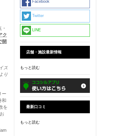
Facebook
Twitter
点・
LINE
アク
で開
店舗・施設最新情報
イズ
もっと読む
より
リー
巻和
最新口コミ
数を
お
もっと読む
am