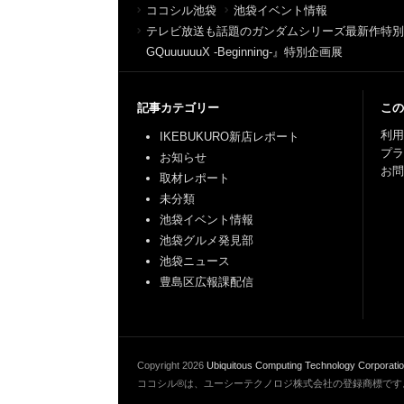
ココシル池袋
池袋イベント情報
テレビ放送も話題のガンダムシリーズ最新作特別企
GQuuuuuuX -Beginning-』特別企画展
記事カテゴリー
この
利用
IKEBUKURO新店レポート
プ
お知らせ
お問
取材レポート
未分類
池袋イベント情報
池袋グルメ発見部
池袋ニュース
豊島区広報課配信
Copyright
2026
Ubiquitous Computing Technology Corporati
ココシル®は、ユーシーテクノロジ株式会社の登録商標です