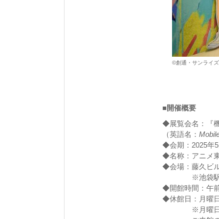
©創通・サンライズ
■開催概要
◆展覧会名：『機動戦士
（英語名：
Mobil
◆会期：2025年
◆名称：アニメ
◆会場：藤久ビル
※池袋駅東
◆開館時間：午前
◆休館日：月曜
※月曜日が休