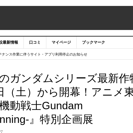
設最新情報
口コミ
マイページ
ブックマーク
テナンス作業に伴うサイト・アプリ利用停止のお知らせ
）22時】ココシル：アカウントサービス移行のお知らせ
舗の皆様を応援させていただきたい！」
信中！
のガンダムシリーズ最新作
4日（土）から開幕！アニメ
動戦士Gundam
ginning-』特別企画展
27