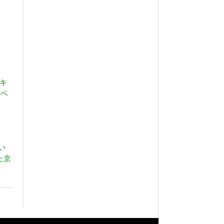
キ
イベ
い
た京