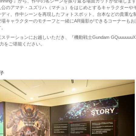
 -Beginning-』から、作中の名シーンを振り返る場面カットが登場しま
人公のアマテ・ユズリハ（マチュ）をはじめとするキャラクターや
ンディ、作中シーンを再現したフォトスポット、台本などの貴重な
登場キャラクターのモチーフと一緒にAR撮影ができるコーナーもお
す。
テーションにお越しいただき、『機動戦士Gundam GQuuuuuuX 
』の魅力をご堪能ください。
子