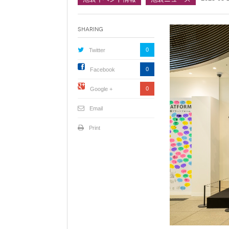
Sharing
0
Twitter
0
Facebook
0
Google +
Email
Print