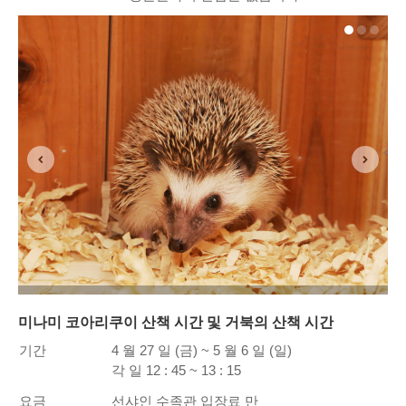
미나미 코아리쿠이 산책 시간 및 거북의 산책 시간
기간
4 월 27 일 (금) ~ 5 월 6 일 (일)
각 일 12 : 45 ~ 13 : 15
요금
선샤인 수족관 입장료 만