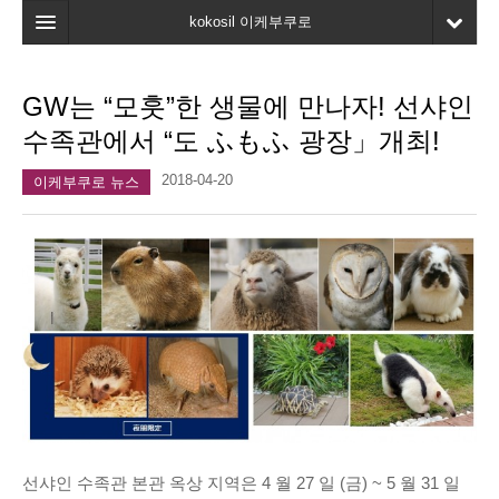
kokosil 이케부쿠로
홈
GW는 “모훗”한 생물에 만나자! 선샤인
지도
수족관에서 “도 ふもふ 광장」개최!
최신정보
2018-04-20
이케부쿠로 뉴스
고객평가
마이페이지
즐겨찾기
선샤인 수족관 본관 옥상 지역은 4 월 27 일 (금) ~ 5 월 31 일