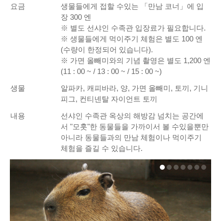
요금
생물들에게 접할 수있는 「만남 코너」에 입
장 300 엔
※ 별도 선샤인 수족관 입장료가 필요합니다.
※ 생물들에게 먹이주기 체험은 별도 100 엔
(수량이 한정되어 있습니다).
※ 가면 올빼미와의 기념 촬영은 별도 1,200 엔
(11 : 00 ~ / 13 : 00 ~ / 15 : 00 ~)
생물
알파카, 캐피바라, 양, 가면 올빼미, 토끼, 기니
피그, 컨티넨탈 자이언트 토끼
내용
선샤인 수족관 옥상의 해방감 넘치는 공간에
서 "모훗"한 동물들을 가까이서 볼 수있을뿐만
아니라 동물들과의 만남 체험이나 먹이주기
체험을 즐길 수 있습니다.