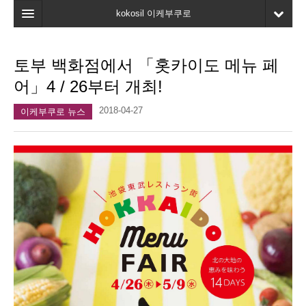
kokosil 이케부쿠로
홈
토부 백화점에서 「홋카이도 메뉴 페
지도
어」4 / 26부터 개최!
최신정보
2018-04-27
이케부쿠로 뉴스
고객평가
마이페이지
즐겨찾기