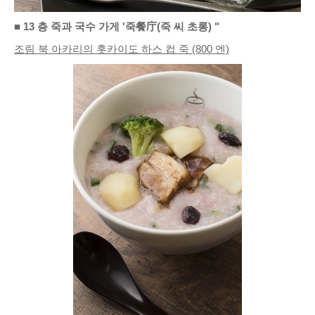
■ 13 층 죽과 국수 가게 '죽餐庁(죽 씨 초롱) "
조림 북 아카리의 홋카이도 하스 컵 죽 (800 엔)