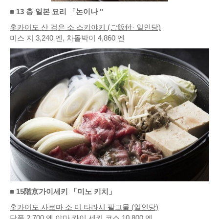
■ 13 층 일본 요리 「논이나 "
홋카이도 산 검은 소 스키야키 (ご飯付· 일인당)
미스 지 3,240 엔, 차돌박이 4,860 엔
■ 15階京가이세키 「미노 키치」
홋카이도 사로마 소 미 타라시 팥고물 (일인당)
단품 2,700 엔 야마 카이 세키 코스 10,800 엔