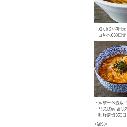
・透明浴780日
・白热水880日
・辣椒玉米盖饭 含
・鸟叉烧碗 含税3
・咖喱盖饭350
<浇头>