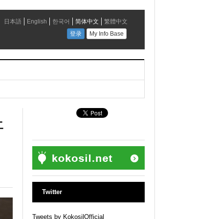
开
Twitter
Tweets by KokosilOfficial