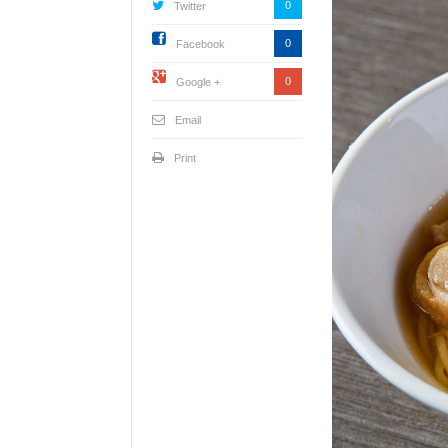
0
Twitter
0
Facebook
0
Google +
Email
Print