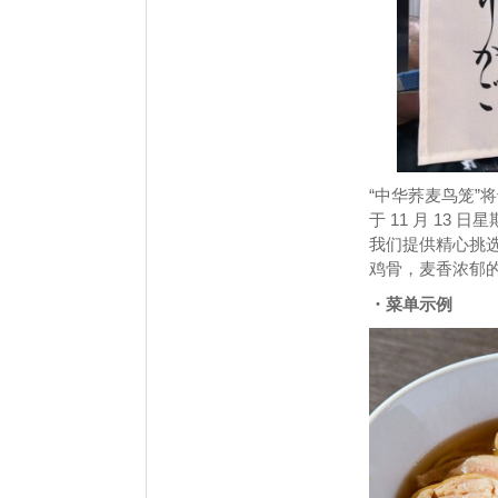
“中华荞麦鸟笼”将
于 11 月 13 
我们提供精心挑选
鸡骨，麦香浓郁
・菜单示例