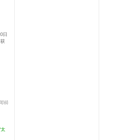
0日
费获
闻稿
“太