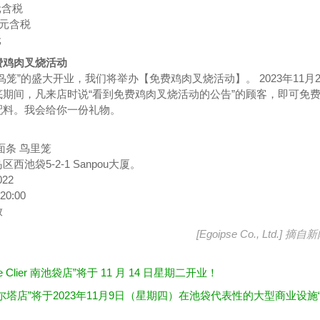
元含税
日元含税
元
费鸡肉叉烧活动
鸟笼”的盛大开业，我们将举办【免费鸡肉叉烧活动】。 2023年11月2
期间，凡来店时说“看到免费鸡肉叉烧活动的公告”的顾客，即可免
配料。我会给你一份礼物。
面条 鸟里笼
池袋5-2-1 Sanpou大厦。
022
0:00
放
[Egoipse Co., Ltd.] 摘自
新
de Clier 南池袋店”将于 11 月 14 日星期二开业！
尔塔店”将于2023年11月9日（星期四）在池袋代表性的大型商业设施
。