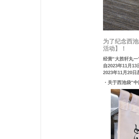
为了纪念西池
活动】！
经营“大胜轩丸一”
自2023年11
2023年11月
・关于西池袋“中