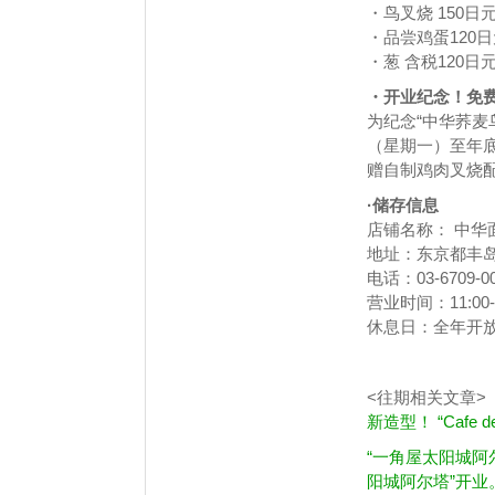
・鸟叉烧 150日
・品尝鸡蛋120
・葱 含税120日
・开业纪念！免
为纪念“中华荞麦
（星期一）至年底
赠自制鸡肉叉烧
·储存信息
店铺名称： 中华
地址：东京都丰岛区西
电话：03-6709-0
营业时间：11:00-2
休息日：全年开
<往期相关文章>
新造型！ “Cafe 
“一角屋太阳城阿
阳城阿尔塔”开业