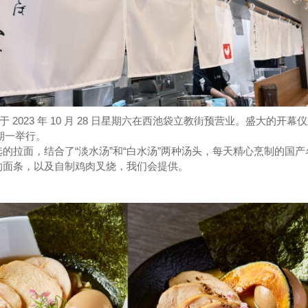
于 2023 年 10 月 28 日星期六在西池袋立教街预营业。盛大的开幕
日星期一举行。
的拉面，结合了“淡水汤”和“白水汤”两种汤头，每天精心烹制的国产
的面条，以及自制鸡肉叉烧，我们会提供。