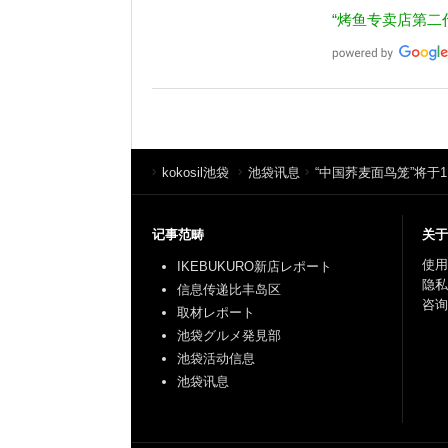
“烤鱼专卖店第二
kokosil池袋
池袋讯息
“中国荞麦面鸟笼”将于
记事范畴
关于
使用
IKEBUKURO新店レポート
隐私
信息传递比丰岛区
咨询
取材レポート
池袋グルメ発見部
池袋活动信息
池袋讯息