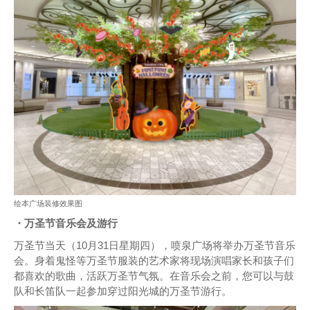
绘本广场装修效果图
・万圣节音乐会及游行
万圣节当天（10月31日星期四），喷泉广场将举办万圣节音乐
会。身着鬼怪等万圣节服装的艺术家将现场演唱家长和孩子们
都喜欢的歌曲，活跃万圣节气氛。在音乐会之前，您可以与鼓
队和长笛队一起参加穿过阳光城的万圣节游行。