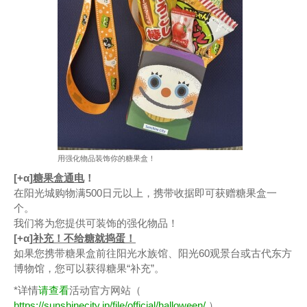
用强化物品装饰你的糖果盒！
[+α]
糖果盒通电
！
在阳光城购物满500日元以上，携带收据即可获赠糖果盒一
个。
我们将为您提供可装饰的强化物品！
[+α]
补充！不给糖就捣蛋！
如果您携带糖果盒前往阳光水族馆、阳光60观景台或古代东方
博物馆，您可以获得糖果“补充”。
*详情
请查看
活动官方网站（
https://sunshinecity.jp/file/official/halloween/
）。