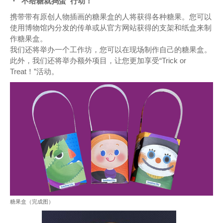
・“不给糖就捣蛋”行动！
携带带有原创人物插画的糖果盒的人将获得各种糖果。您可以
使用博物馆内分发的传单或从官方网站获得的支架和纸盒来制
作糖果盒。
我们还将举办一个工作坊，您可以在现场制作自己的糖果盒。
此外，我们还将举办额外项目，让您更加享受“Trick or
Treat！”活动。
糖果盒（完成图）