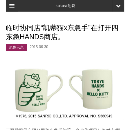
kokosil池袋
首页
临时协同店“凯蒂猫x东急手”在打开四
地图
东急HANDS商店。
最新信息
2015-06-30
池袋讯息
口碑
我的页面
书签