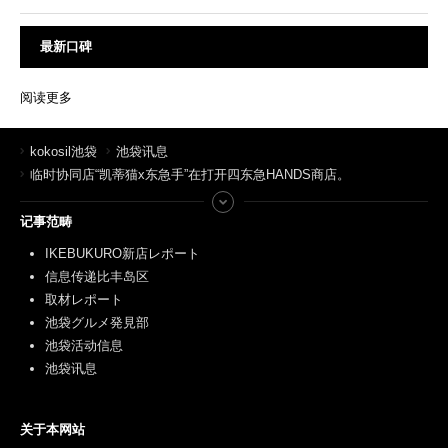
最新口碑
阅读更多
kokosil池袋
池袋讯息
临时协同店“凯蒂猫x东急手”在打开四东急HANDS商店。
记事范畴
IKEBUKURO新店レポート
信息传递比丰岛区
取材レポート
池袋グルメ発見部
池袋活动信息
池袋讯息
关于本网站