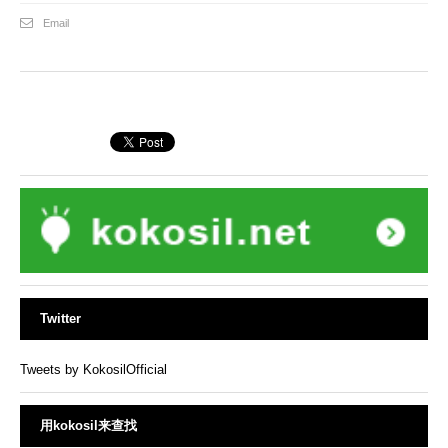
Email
Twitter
Tweets by KokosilOfficial
用kokosil来查找