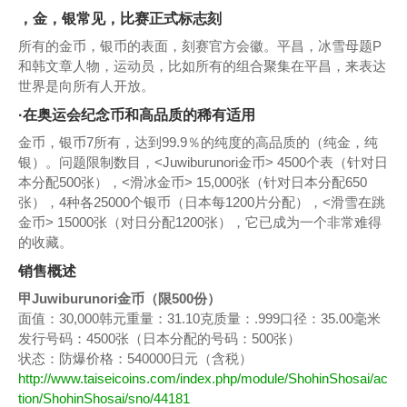
，金，银常见，比赛正式标志刻
所有的金币，银币的表面，刻赛官方会徽。平昌，冰雪母题P
和韩文章人物，运动员，比如所有的组合聚集在平昌，来表达
世界是向所有人开放。
·在奥运会纪念币和高品质的稀有适用
金币，银币7所有，达到99.9％的纯度的高品质的（纯金，纯
银）。问题限制数目，<Juwiburunori金币> 4500个表（针对日
本分配500张），<滑冰金币> 15,000张（针对日本分配650
张），4种各25000个银币（日本每1200片分配），<滑雪在跳
金币> 15000张（对日分配1200张），它已成为一个非常难得
的收藏。
销售概述
甲Juwiburunori金币（限500份）
面值：30,000韩元重量：31.10克质量：.999口径：35.00毫米
发行号码：4500张（日本分配的号码：500张）
状态：防爆价格：540000日元（含税）
http://www.taiseicoins.com/index.php/module/ShohinShosai/ac
tion/ShohinShosai/sno/44181