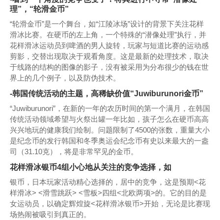
理”，“轮滑金币”
“轮滑金币”是一个舞台，如“江陵冰场”设计的背景下关注花样
滑冰比赛。在硬币的左上角，一个特殊的“潜像处理”执行，并
花样滑冰运动员到啤酒的男人旋转，玩家与短道比赛的运动感
剪影，交替出现取决于观看角度。这是最新的处理技术，取决
于线路的结构的图像的影子，没有被采用为分布很少的钱在世
界上的几个例子，以及防伪技术。
-韩国传统活动的主题，高稀缺价值“Juwiburunori金币”
“Juwiburunori”，在新的一年的农历时间的第一个满月，在韩国
传统活动领域希望与火祭出罐一年比如，孩子怎么在硬币高高
兴兴地玩的健康我们绘制。问题限制了4500的张数，重量大小
是纪念币的发行韩国和冬季奥运会纪念币有史以来最大的一盎
司（31.10克），将是非常罕见的金币。
花样滑冰银币4组小心地从关注的竞争选择，如
银币，日本玩家活动精心选择的，居中的竞争，这是预期<花
样滑冰> <滑雪跳跃> <雪板>四组<北欧两项>的。它的目的是
女运动员，以确定辉煌旋<花样滑冰银币>开始，无论是比赛现
场热闹被吸引到真正的。