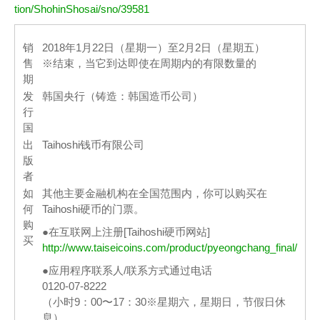
tion/ShohinShosai/sno/39581
销
2018年1月22日（星期一）至2月2日（星期五）
售
※结束，​​当它到达即使在周期内的有限数量的
期
发
韩国央行（铸造：韩国造币公司）
行
国
出
Taihoshi钱币有限公司
版
者
如
其他主要金融机构在全国范围内，你可以购买在
何
Taihoshi硬币的门票。
购
●在互联网上注册[Taihoshi硬币网站]
买
http://www.taiseicoins.com/product/pyeongchang_final/
●应用程序联系人/联系方式通过电话
0120-07-8222
（小时9：00〜17：30※星期六，星期日，节假日休
息）