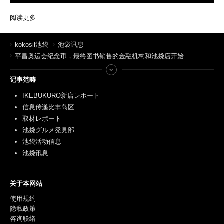
阅读更多
kokosil池袋
池袋讯息
平昌奥运会纪念币，最终图书销售的金融机构和池袋店开始
记事范畴
IKEBUKURO新店レポート
信息传递比丰岛区
取材レポート
池袋グルメ発見部
池袋活动信息
池袋讯息
关于本网站
使用规约
隐私政策
咨询联络