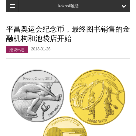
kokosil池袋
首页
平昌奥运会纪念币，最终图书销售的金
地图
融机构和池袋店开始
最新信息
2018-01-26
池袋讯息
口碑
我的页面
书签