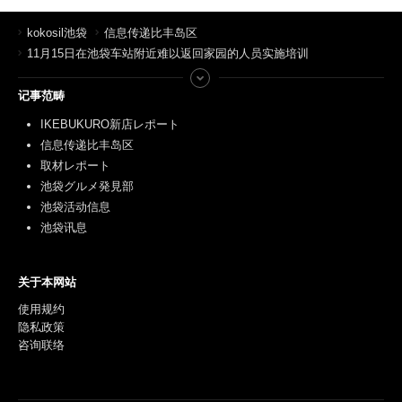
kokosil池袋
信息传递比丰岛区
11月15日在池袋车站附近难以返回家园的人员实施培训
记事范畴
IKEBUKURO新店レポート
信息传递比丰岛区
取材レポート
池袋グルメ発見部
池袋活动信息
池袋讯息
关于本网站
使用规约
隐私政策
咨询联络