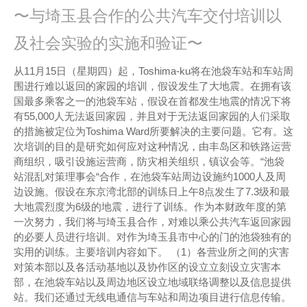
〜与埼玉县合作的公共汽车交付培训以
及社会实验的实施和验证〜
从11月15日（星期四）起，Toshima-ku将在池袋车站和车站周
围进行难以返回的家园的培训，假设发生了大地震。在拥有该
国最多乘客之一的池袋车站，假设在首都发生地震的情况下将
有55,000人无法返回家园，并且对于无法返回家园的人们采取
的措施被定位为Toshima Ward所要解决的主要问题。它有。这
次培训的目的是研究如何应对这种情况，由丰岛区和铁路运营
商组织，吸引设施运营商，防灾相关组织，镇议会等。“池袋
站混乱对策理事会“合作，在池袋车站周边设施约1000人及周
边设施。假设在东京湾北部的训练日上午8点发生了7.3级和最
大地震烈度为6级的地震，进行了训练。作为本财政年度的第
一次努力，我们将与埼玉县合作，对难以乘公共汽车返回家园
的必要人员进行培训。对作为埼玉县市中心的门的池袋独有的
实用的训练。主要培训内容如下。 （1）各营业所之间的灾害
对策本部以及各活动基地以及协作区的设立立刻设立灾害本
部，在池袋车站以及周边地区设立地域联络调整以及信息提供
站。我们还通过无线电通信与车站和周边项目进行信息传输。