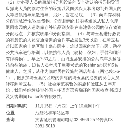
（2）对必要人员的疏散指导和设施的安全确认的指导指导适
应撤离人员的临时住宿的设施以及向残疾人和考虑到外国人的
人等提供指导疏散指导。另外，旨在彻底。 （3）向库存材料
分配区域运输/收集货物。分配指南的核实将难以从私人仓库
返回家园的人运送库存补给品到安装在南池袋公园的储存物资
分配地点，并核实收集和分配指南。 （4）与埼玉县进行必要
的有意识的人员交通培训的合作事故发生3天以后，在埼玉县
难以回家的丰岛区和丰岛市民中，难以回家的埼玉市民，乘坐
公共汽车进行培训，以便携带人员（轮椅，孕妇，手臂和腿部
有障碍物）。早上7:30之后，由埼玉县安排的公共汽车从越谷
站前往池袋，10名人员考虑了重要考虑的Toshima市民和5名
健康人。之后，从作为临时居住设施的酒店都市（西池袋1-6-
1），把参加埼玉县的区域的训练的埼玉县的必要的良心人员
转移到埼玉县。 （5）社会示范实验的实施和验证从去年开
始，我们将继续核查外国人多语言语音翻译的国家核查测试以
及灾害期间Twitter等的有效性。
日期和时间
11月15日（周四）上午10点到中午
位置
池袋站和车站区等
查询
灾害危机管理司电话03-4566-2574传真03-
3981-5018