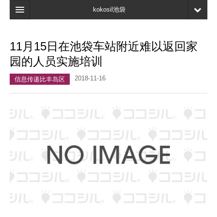
kokosil池袋
首页
11月15日在池袋车站附近难以返回家
地图
园的人员实施培训
最新信息
2018-11-16
信息传递比丰岛区
口碑
我的页面
书签