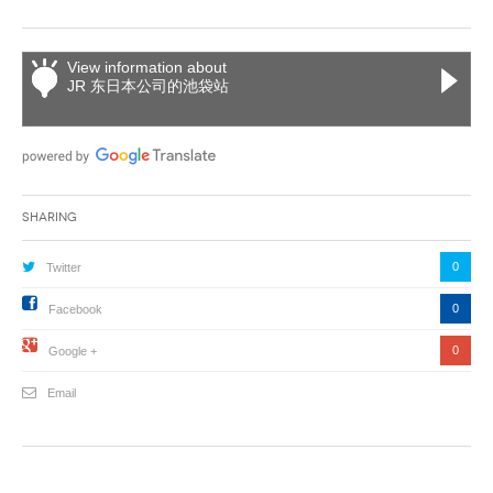
View information about
JR 东日本公司的池袋站
Sharing
0
Twitter
0
Facebook
0
Google +
Email