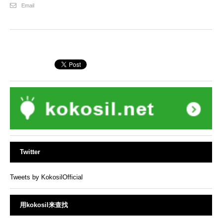
Email
Twitter
Tweets by KokosilOfficial
用kokosil来查找