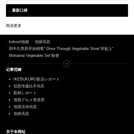
最新口碑
阅读更多
kokosil池袋
池袋讯息
田中久胜胜开始销售“ Drive Through Vegetable Store”并贴上“
Mottainai Vegetable Set”标签
记事范畴
IKEBUKURO新店レポート
信息传递比丰岛区
取材レポート
池袋グルメ発見部
池袋活动信息
池袋讯息
关于本网站