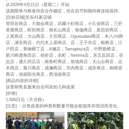
从2020年4月21日（星期二）开始
该期限将与粮食供应合作确定，但在自节制期间将连续保持。
[目标店铺]关东41家店铺
世田谷商店，大都会商店，武藏小杉商店，小久保商店，三轩
茶屋商店，町田商店，南长山商店，瑜伽商店，新恋岩商店，
上尾商店，大山商店，大宫商店，Uguisudani商店，本八chi商
店，浦安商店，代代木上原商店。店，王子寺店，船桥店，江
户田店，青物横丁店，A濑店，Tamaplaza店，中野新桥店，
新川崎鹿角田店，创价店，名町，Nerima店，东五反田店，谷
志店，通久冈店店，南鱼町商店，筑地商店，大山台商店，志
木商店，菊川商店，成濑商店，关内商店，成良商店，相模原
商店，池袋阳光商店，西池袋商店
[商品内容的详细]
设置销售直接来自合同农的几种蔬菜
[价格]
1,500日元（不含税）
[注意] ・出售蔬菜的种类和数量可能会根据库存情况而变化。