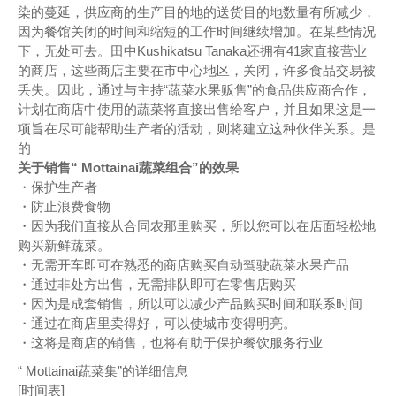
染的蔓延，供应商的生产目的地的送货目的地数量有所减少，
因为餐馆关闭的时间和缩短的工作时间继续增加。在某些情况
下，无处可去。田中Kushikatsu Tanaka还拥有41家直接营业
的商店，这些商店主要在市中心地区，关闭，许多食品交易被
丢失。因此，通过与主持“蔬菜水果贩售”的食品供应商合作，
计划在商店中使用的蔬菜将直接出售给客户，并且如果这是一
项旨在尽可能帮助生产者的活动，则将建立这种伙伴关系。是
的
关于销售“ Mottainai蔬菜组合”的效果
・保护生产者
・防止浪费食物
・因为我们直接从合同农那里购买，所以您可以在店面轻松地
购买新鲜蔬菜。
・无需开车即可在熟悉的商店购买自动驾驶蔬菜水果产品
・通过非处方出售，无需排队即可在零售店购买
・因为是成套销售，所以可以减少产品购买时间和联系时间
・通过在商店里卖得好，可以使城市变得明亮。
・这将是商店的销售，也将有助于保护餐饮服务行业
“ Mottainai蔬菜集”的详细信息
[时间表]