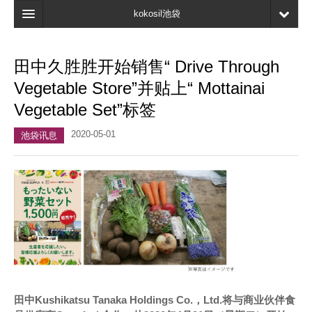
kokosil池袋
首页
田中久胜胜开始销售“ Drive Through
地图
Vegetable Store”并贴上“ Mottainai
最新信息
Vegetable Set”标签
口碑
2020-05-01
池袋讯息
我的页面
书签
田中Kushikatsu Tanaka Holdings Co.，Ltd.将与商业伙伴食