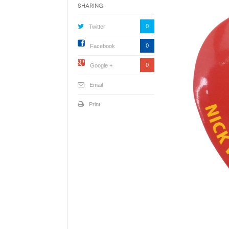
Sharing
0
Twitter
0
Facebook
0
Google +
Email
Print