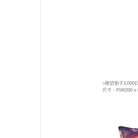
○模切垫子2,00
尺寸：约W200 x 