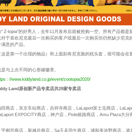
 Z-topia”的好男人，去年11月发布后就被抢购一空。所有产品都是
此对于喜欢尼克最后一次购买的客户或最后一次购买但仍然缺少尼克
个满意的产品。
（这是第一个出现的物品）和上面刻有尼克脸的枕头套，很可能会在
也是与上次不同的心形罐徽章。
tps
:
//www.kiddyland.co.jp/event/zootopia2020/
》 Kiddy Land原创新产品专卖店共29家专卖店
商店，东京车站商店，吉祥寺商店，LaLaport富士见商店，LaLapo
aport EXPOCITY商店，神户店，Piole姬路商店，Amu Plaza大
，宇都宫商店，新越谷商店，Sa玉县羽生商店，浦和美浓野商店，港