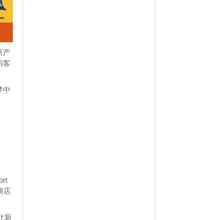
新产
的客
梦中
rt
分商店
北新