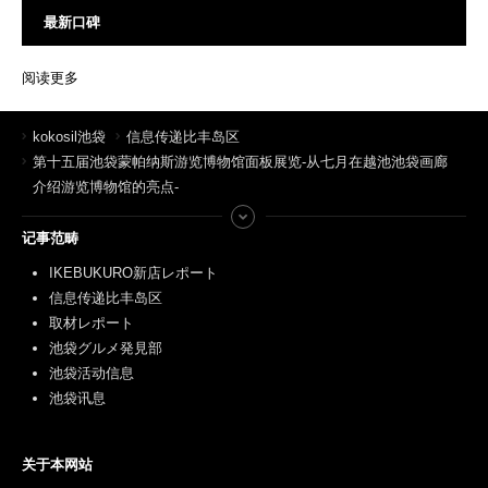
最新口碑
阅读更多
kokosil池袋
信息传递比丰岛区
第十五届池袋蒙帕纳斯游览博物馆面板展览-从七月在越池池袋画廊
介绍游览博物馆的亮点-
记事范畴
IKEBUKURO新店レポート
信息传递比丰岛区
取材レポート
池袋グルメ発見部
池袋活动信息
池袋讯息
关于本网站