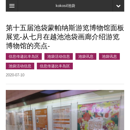
kokosil池袋
首页
第十五届池袋蒙帕纳斯游览博物馆面板
地图
展览-从七月在越池池袋画廊介绍游览
最新信息
博物馆的亮点-
口碑
信息传递比丰岛区
池袋活动信息
池袋讯息
池袋讯息
我的页面
池袋活动信息
信息传递比丰岛区
2020-07-10
书签