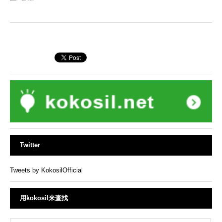
Twitter
Tweets by KokosilOfficial
用kokosil来查找