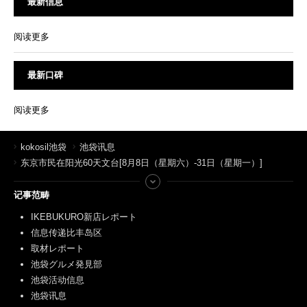
最新信息
阅读更多
最新口碑
阅读更多
kokosil池袋
池袋讯息
东京市民在阳光60天文台[8月8日（星期六）-31日（星期一）]
记事范畴
IKEBUKURO新店レポート
信息传递比丰岛区
取材レポート
池袋グルメ発見部
池袋活动信息
池袋讯息