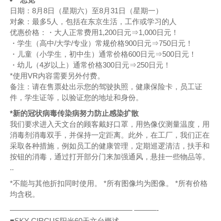
日期：8月8日（星期六）至8月31日（星期一）
对象：最多5人，包括在东京生活，工作或学习的人
优惠价格：・大人正常费用1,200日元⇒1,000日元！
・学生（高中/大学/专业）常规价格900日元⇒750日元！
・儿童（小学生，初中生）通常价格600日元⇒500日元！
・幼儿（4岁以上）通常价格300日元⇒250日元！
*使用VR内容需要另外付费。
备注：请在售票处出示您的驾驶执照，健康保险卡，员工证
件，学生证等，以验证您的地址和身份。
*新的冠状病毒传染病努力防止感染扩散
我们要求进入天文台的顾客戴好口罩，用热像仪测量温度，用
消毒剂消毒双手，并保持一定距离。此外，在工厂，我们正在
采取各种措施，例如员工的健康管理，定期巡逻清洁，扶手和
按钮的消毒，通过打开部分门来加强通风，悬挂一些物品等。
..
*不能与其他折扣同时使用。 *所有图像均为图像。 *所有价格
均含税。
————————————————– ———-
■SKY CIRCUS阳光60天文台概述