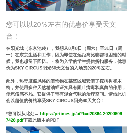
您可以以20％左右的优惠价享受天文
台！
在阳光城（东京池袋），我想从8月8日（周六）至31日（周
一）在东京生活和工作，因为即使在远距离比赛都很困难的时
候，我也想留下回忆。・将为入学的学生提供折扣服务，优惠
价为SKY CIRCUS阳光60天文台的入场费的20％左右。
此外，热带度假风格的装饰物在某些区域安装了棕榈树和木
椅，并使用多种天然精油经证实具有阻止病毒和真菌的作用，
使您倍感不凡。它提供了带有混合气味的治疗空间。请借此机
会以超值的价格享受SKY CIRCUS阳光60天文台！
*您可以从此处→
https://prtimes.jp/a/?f=d20364-20200806-
7428.pdf
下载此版本的PDF