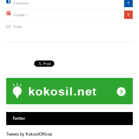
0
Facebook
0
Google +
Email
Twitter
Tweets by KokosilOfficial