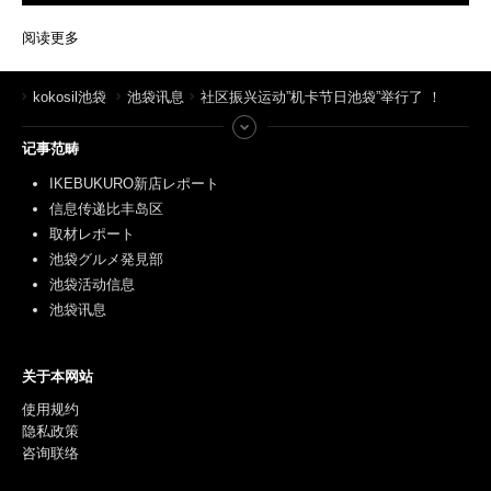
阅读更多
kokosil池袋
池袋讯息
社区振兴运动”机卡节日池袋”举行了 ！
记事范畴
IKEBUKURO新店レポート
信息传递比丰岛区
取材レポート
池袋グルメ発見部
池袋活动信息
池袋讯息
关于本网站
使用规约
隐私政策
咨询联络