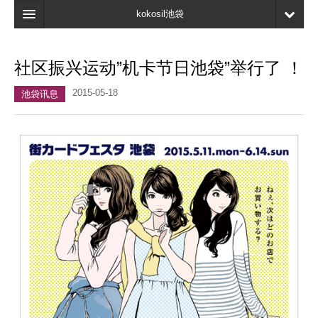
kokosil池袋
首页
社区振兴运动”机卡节日池袋”举行了 ！
地图
2015-05-18
池袋讯息
最新信息
口碑
我的页面
书签