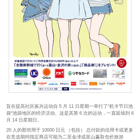
旨在
提高
社区
振兴
运动
自
5
月
11
日
星期一
举行
了
“机
卡
节日
池
袋
“
池袋
地区
的
经济
活动
。
这
是
其
第 6 次
的
运动
，
一直
延续
到
6
月
14
日
星期日
。
20
人
的
那些
用于
10000
日元
（
包括）
总
付款
的
信用卡
或
更多
在
竞选
期间
指定
商店
可能
为
二
至
金泽
或
富山
赢取
包价
旅游