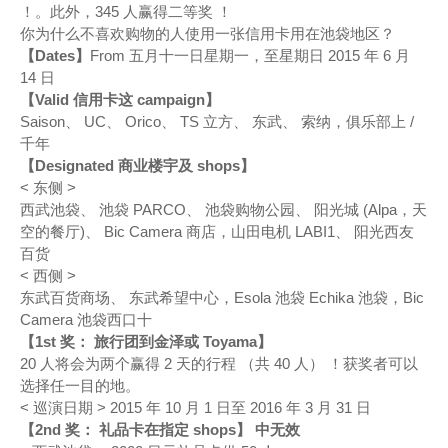
！
。
此外
，
345
人
赢得
二
等奖
！
你
为什么
不
喜欢
购物
的人
使用
一
张
信用卡
用
在
池袋
地区
？
【Dates】
From
五月
十一日
星期一
，
至
星期日 2015 年 6 月
14
日
【Valid
信用卡
这
campaign】
Saison
、
UC
、
Orico
、
TS
立方
、
东武
、
索纳
，
俱乐部
上 /
千年
【Designated
商业
楼宇
及
shops】
< 东侧 >
西武
池袋
、
池袋
PARCO
、
池袋
购物
公园
、
阳光
城
(Alpa，
天
空
的
餐厅)、
Bic
Camera
商店
，
山田
电机
LABI1
、
阳光
西友
百货
< 西侧 >
东武
百货
商场
、
东武
希望
中心
，
Esola
池袋
Echika
池袋
，
Bic
Camera
池袋
西口十
【1st
奖
：
旅行团
到
金泽
或
Toyama】
20
人
将会
为
两个
赢得
2 天
的
行程
（
共
40
人
） ！
获奖者
可以
选择
任一
目的地
。
< 巡演
日期 >
2015 年 10 月 1
日
至
2016 年 3 月 31
日
【2nd
奖
：
礼品
卡
在
指定
shops】
中
无效