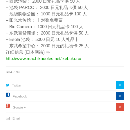
–
西武
池袋
：
2000
日元
礼品
卡
供
50
人
– 池袋
PARCO
：
2000
日元
礼品
卡
供
50
人
– 池袋
购物
公园
：
1000
日元
礼品
卡
100
人
–
阳光
水族馆
：
十
对
张
免费
票
–
Bic
Camera
：
1000
日元
礼品
卡
100
人
–
东武
百货
商场
：
2000
日元
礼品
卡
供
50
人
–
Esola
池袋
：
5000
日元
10
人
礼品
卡
–
东武
希望
中心
：
2000
日元
的
礼物
卡
25
人
详细
信息
(日本
网站)
⇒
http://www.machikadofes.net/ikebukuro/
Sharing
0
Twitter
0
Facebook
0
Google +
Email