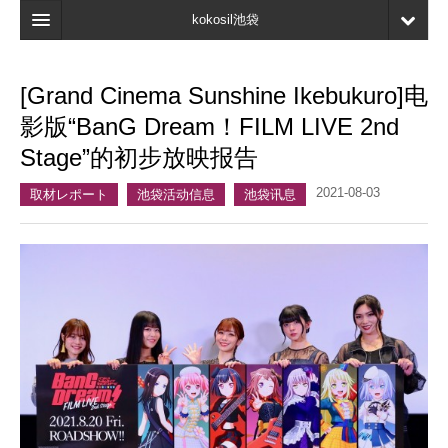
kokosil池袋
首页
[Grand Cinema Sunshine Ikebukuro]电
地图
影版“BanG Dream！FILM LIVE 2nd
最新信息
Stage”的初步放映报告
口碑
2021-08-03
取材レポート
池袋活动信息
池袋讯息
我的页面
书签