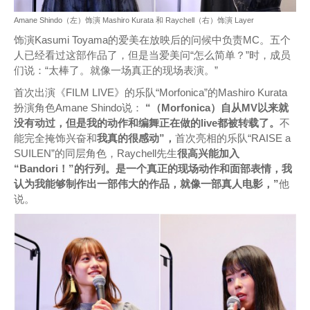
Amane Shindo（左）饰演 Mashiro Kurata 和 Raychell（右）饰演 Layer
饰演Kasumi Toyama的爱美在放映后的问候中负责MC。五个
人已经看过这部作品了，但是当爱美问“怎么简单？”时，成员
们说：“太棒了。就像一场真正的现场表演。”
首次出演《FILM LIVE》的乐队“Morfonica”的Mashiro Kurata
扮演角色Amane Shindo说：
“（Morfonica）自从MV以来就
没有动过，但是我的动作和编舞正在做的live都被转载了。
不
能完全掩饰兴奋和
我真的很感动”，
首次亮相的乐队“RAISE a
SUILEN”的同层角色，Raychell先生
很高兴能加入
“Bandori！”的行列。是一个真正的现场动作和面部表情，我
认为我能够制作出一部伟大的作品，就像一部真人电影，”
他
说。