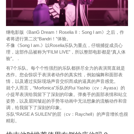
继电影版《BanG Dream！Roselia II：Song I am》之后，作
者将进行第二次“Bandri！”体验。
不像《Song I am.》以Roselia乐队为重点，仔细捕捉成员心
理，这部作品被称为“FILM LIVE”，所以整部电影都是“真人体
验”。 .
有7个乐队。每个个性强烈的乐队都拼尽全力的表演简直就是
杰作。您会惊叹于表演者动作的真实性，例如编舞和面部表
情，以及通过实际现场声音交织而成的逼真的声音感觉。
就个人而言，“Morfonica”乐队的Rui Yashio（cv：Ayasa）的
小提琴表演给我留下了深刻的印象。弹奏手的面部表情和站立
姿势，以及眉间皱起的手势等动画中无法想象的流畅动作和音
调，给我留下了深刻的印象。
乐队“RAISE A SUILEN”的层（cv：Raychell）的声音增长也很
精彩。