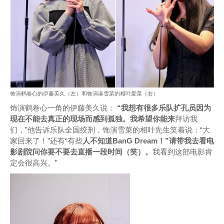
饰演鹤卷心的伊藤美久（左）和饰演凑雪菜的相叶爱菜（右）
饰演鹤卷心一角的伊藤美久说：
“我想有很多乐队扩孔员因为
现在不能去真正的现场而感到孤独。我希望你能来
拜访我
们，”他告诉乐队全国绞刑，饰演雪菜的相叶先生笑着说：“大
家回来了！”还有“有些
人不知道BanG Dream！”请带我去看电
影剧院问你要不要去直播一段时间（笑）。
我看到这部电影肯
定会很高兴。”