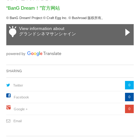
“BanG Dream！”官方网站
© BanG Dream! Project © Craft Egg Inc. © Bushroad 版权所有。
View information about
グランドシネマサンシャイン
Sharing
0
Twitter
0
Facebook
0
Google +
Email