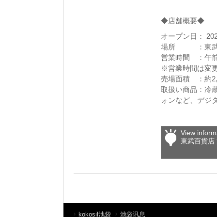
◆店舗概要◆
オープン日： 20
場所 ：東武百貨
営業時間 ：午前
※営業時間は変
売場面積 ：約2,
取扱い商品：冷
ォンなど、デジ
View inform
東武百貨店
kokosil池袋
池袋讯息