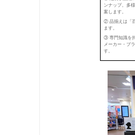
ンナップ。多
案します。
② 品揃えは「
ます。
③ 専門知識を
メーカー・ブ
す。