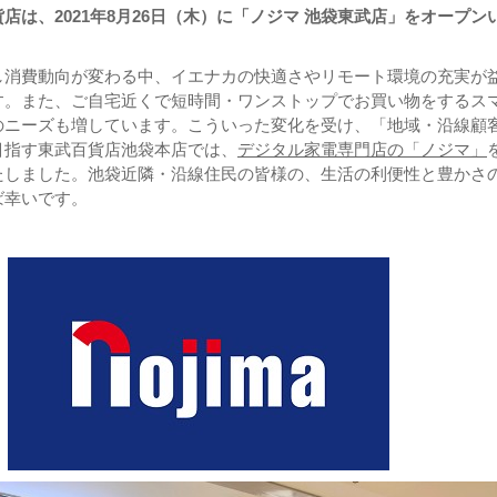
店は、2021年8月26日（木）に「ノジマ 池袋東武店」をオープン
し消費動向が変わる中、イエナカの快適さやリモート環境の充実が
す。また、ご自宅近くで短時間・ワンストップでお買い物をするス
のニーズも増しています。こういった変化を受け、「地域・沿線顧
目指す東武百貨店池袋本店では、
デジタル家電専門店の「ノジマ」
たしました。池袋近隣・沿線住民の皆様の、生活の利便性と豊かさ
ば幸いです。