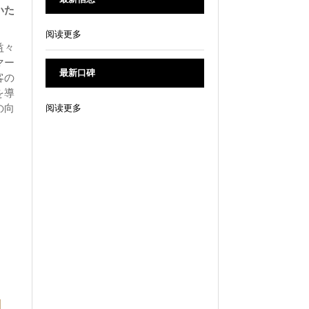
いた
阅读更多
益々
マー
最新口碑
客の
を導
の向
阅读更多