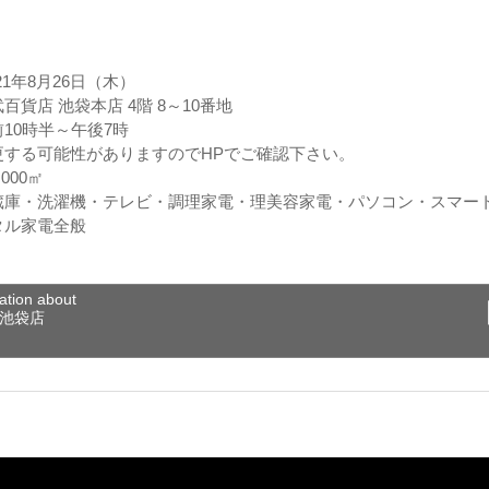
21年8月26日（木）
店 池袋本店 4階 8～10番地
10時半～午後7時
更する可能性がありますのでHPでご確認下さい。
000㎡
蔵庫・洗濯機・テレビ・調理家電・理美容家電・パソコン・スマー
タル家電全般
ation about
 池袋店