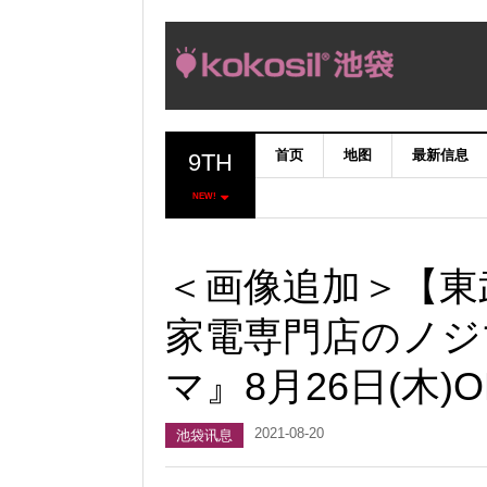
首页
地图
最新信息
9TH
NEW!
＜画像追加＞【東
家電専門店のノジ
マ』8月26日(木)O
2021-08-20
池袋讯息