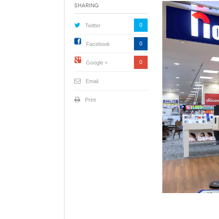
Sharing
0
Twitter
0
Facebook
0
Google +
Email
Print