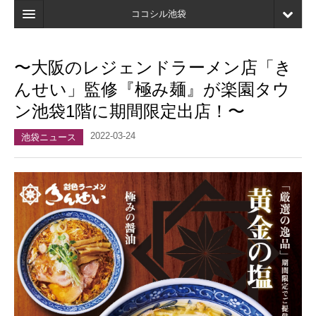
ココシル池袋
ホーム
〜大阪のレジェンドラーメン店「き
検索
んせい」監修『極み麺』が楽園タウ
店舗・施設最新情報
ン池袋1階に期間限定出店！〜
口コミ
2022-03-24
池袋ニュース
マイページ
ブックマーク