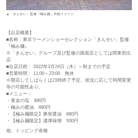
▲「きんせい」監修『極み麺』外観イメージ
【出店概要】
■名称：東京ラーメンショーセレクション「きんせい」監修
『極み麺』
※「きんせい」グループ及び監修の路面店としては関東初出
店
■出店日程： 2022年3月24日（木）～秋までの予定
■営業時間： 11:00～23:00 無休
※開店してしばらくは21時終了予定。状況に応じて時間変更
等の可能性あり。
■メニュー：
・黄金の塩 880円
・極みの醤油 880円
・【極み麺限定】豚骨醤油 880円
・【極み麺限定】濃厚味噌 930円
他、トッピング各種