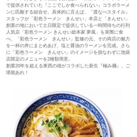
で提供されていた『ここでしか食べられない』コラボラーメ
ンに匹敵する組合せ。具体的に言えば、「渡なべスタイル」
スタッフが「彩色ラーメン きんせい」本店と「きんせい」
創業の地において土日限定で提供している一時間待ちの行列
人気店「彩色ラーメン きんせい総本家 夢風」を実際に食
べ、「彩色ラーメン きんせい」監修の元、その両店の魅力
を一杯の丼にまとめあげ、塩と醤油のラーメンを完成。さら
に「彩色ラーメン きんせい」のイメージを損なわずに池袋
店限定のメニューを2種類用意。
創業20年を超える東西の雄がコラボした新生『極み麺』、ご
堪能あれ！