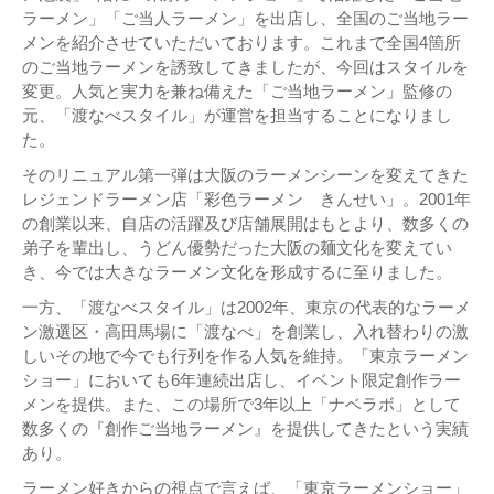
ラーメン」「ご当人ラーメン」を出店し、全国のご当地ラー
メンを紹介させていただいております。これまで全国4箇所
のご当地ラーメンを誘致してきましたが、今回はスタイルを
変更。人気と実力を兼ね備えた「ご当地ラーメン」監修の
元、「渡なべスタイル」が運営を担当することになりまし
た。
そのリニュアル第一弾は大阪のラーメンシーンを変えてきた
レジェンドラーメン店「彩色ラーメン きんせい」。2001年
の創業以来、自店の活躍及び店舗展開はもとより、数多くの
弟子を輩出し、うどん優勢だった大阪の麺文化を変えてい
き、今では大きなラーメン文化を形成するに至りました。
一方、「渡なべスタイル」は2002年、東京の代表的なラーメ
ン激選区・高田馬場に「渡なべ」を創業し、入れ替わりの激
しいその地で今でも行列を作る人気を維持。「東京ラーメン
ショー」においても6年連続出店し、イベント限定創作ラー
メンを提供。また、この場所で3年以上「ナベラボ」として
数多くの『創作ご当地ラーメン』を提供してきたという実績
あり。
ラーメン好きからの視点で言えば、「東京ラーメンショー」