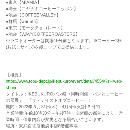
●東京【MIAMIA】
●埼玉【コヤナギコーヒーニッポン】
●池袋【COFFEE VALLEY】
●群馬【warmth】
●東京【モークチョコレート】
●池袋【WAVYCOFFEEROASTERS】
※ラストオーダーは閉場15分前となります。※コーヒー1杯
(お試しサイズ)を紙コップでご提供します。
【概要】
https://www.tobu-dept.jp/ikebukuro/event/detail/4554/?s=iweb-
sbbnr
タイトル：IKEBUKUROパン祭〈同時開催「パンとコーヒー
の器展」、「ザ・テイストオブコーヒー」〉
期間：2022年３月31日(木)～4月5日(火)計６日間
営業時間:午前10時30分～午後7時 ※諸般の都合により、営
業時間・催事内容が変更となる場合がございます。
場所：東武百貨店池袋本店8階催事場