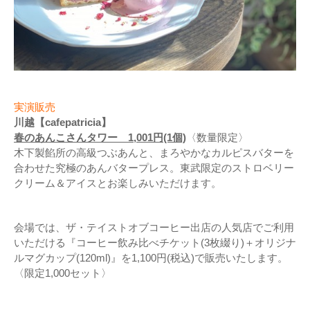
実演販売
川越【cafepatricia】
春のあんこさんタワー 1,001円(1個)
〈数量限定〉
木下製餡所の高級つぶあんと、まろやかなカルピスバターを
合わせた究極のあんバタープレス。東武限定のストロベリー
クリーム＆アイスとお楽しみいただけます。
会場では、ザ・テイストオブコーヒー出店の人気店でご利用
いただける『コーヒー飲み比べチケット(3枚綴り)＋オリジナ
ルマグカップ(120ml)』を1,100円(税込)で販売いたします。
〈限定1,000セット〉