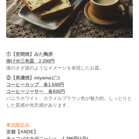
①【笠間焼】みた陶房
掛け分三色皿 2,200円
海のさざ波のようなイメージを表現したお皿。
②【美濃焼】miyamaビコ
コーヒーカップ 各1,540円
コーヒーソーサー 各935円
バニラホワイト、カラメルブラウン色が魅力的。しっとりと
した質感や光沢感があります。
東武限定品
京都【ANDE】
チョコバナナデニッシュ 1,296円(1斤)