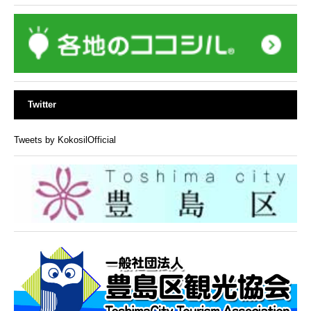
Twitter
Tweets by KokosilOfficial