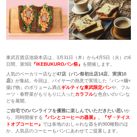
東武百貨店池袋本店は、3月31日（木）から4月5日（火）の6
日間、第9回
『IKEBUKUROパン祭』
を開催します。
人気のベーカリー店など
47店（パン祭初出店14店、実演10
店）
が集結。今回は、バイヤーの熱意で実現した『パン×麺×
揚げ物』のボリューム満点
ギルティな東武限定パン
や、フル
ーツ・春野菜がもりもりに入った
カラフル
な色合いのパンな
どを展開。
ご自宅でのパンライフを優雅に楽しんでいただきたい思い
か
ら、同時開催する
『パンとコーヒーの器展』、『ザ・テイス
トオブコーヒー』
では各地のおしゃれな器を約900種類のほ
か、人気店のコーヒーもパンにあわせてご提案します。