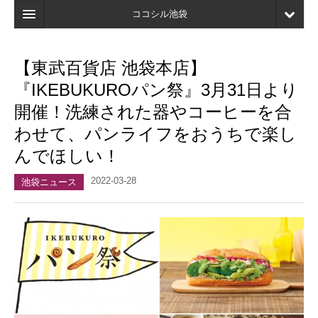
ココシル池袋
ホーム
【東武百貨店 池袋本店】
検索
『IKEBUKUROパン祭』3月31日より
店舗・施設最新情報
開催！洗練された器やコーヒーを合
わせて、パンライフをおうちで楽し
口コミ
んでほしい！
マイページ
2022-03-28
池袋ニュース
ブックマーク