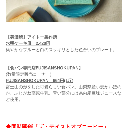
【美濃焼】アイトー製作所
水明ケーキ皿 2,420円
爽やかなブルーと白のスッキリとした色合いのプレート。
【食パン専門店FUJISANSHOKUPAN】
(数量限定販売コーナー)
FUJISANSHOKUPAN 864円(1斤)
富士山の形をした可愛らしい食パン。山梨県産小麦かいほの
か、ふじがね高原牛乳、青い部分には県内産巨峰ジュースな
ど使用。
◆同時開催「ザ・テイストオブコーヒー」