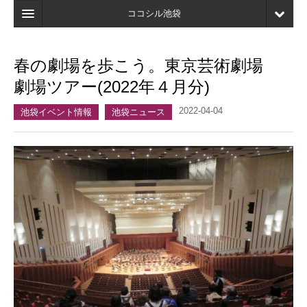
ココシル池袋
ホーム
春の劇場を歩こう。東京芸術劇場
検索
劇場ツアー(2022年４月分)
店舗・施設最新情報
2022-04-04
池袋イベント情報
池袋ニュース
口コミ
マイページ
ブックマーク