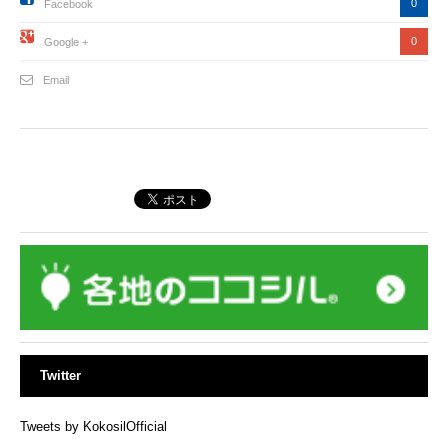
0
Facebook
0
Google +
Email
Twitter
Tweets by KokosilOfficial