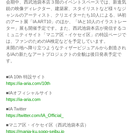
会期中、西武池袋本店３階のイベントスペースでは、新進気
鋭の映像ディレクター、建築家、スタイリストなど様々なジ
ャンルのアーティスト、クリエイターたち10人による、IA初
のアート展「IA ART10」のほか、「IAと10人のイラストレー
ター」展も開催予定です。また、西武池袋本店が発信するコ
ミュニティサイト「マニア区・イケセイ区」の特設ページで
は、ファンのためのIA検定などを予定しています。
未開の地へ降り立つようなティザービジュアルから創造され
るIAの新たなアートプロジェクトの全貌は後日発表予定で
す。
■IA 10th 特設サイト
https://ia-aria.com/10th
■IAオフィシャルサイト
https://ia-aria.com
■IA Twitter
https://twitter.com/IA_Official_
■マニア区・イケセイ区（西武池袋本店）
https://mania-ku.sogo-seibu.jp