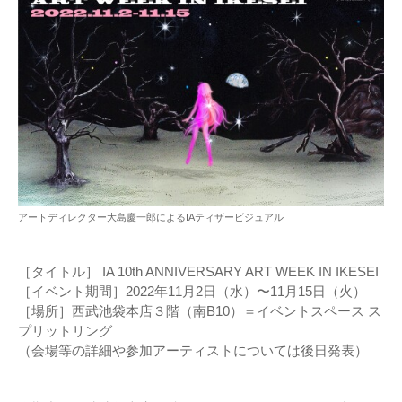
アートディレクター大島慶一郎によるIAティザービジュアル
［タイトル］ IA 10th ANNIVERSARY ART WEEK IN IKESEI
［イベント期間］2022年11月2日（水）〜11月15日（火）
［場所］西武池袋本店３階（南B10）＝イベントスペース ス
プリットリング
（会場等の詳細や参加アーティストについては後日発表）