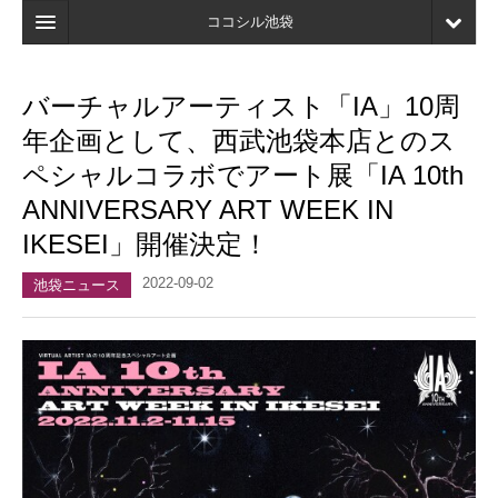
ココシル池袋
ホーム
バーチャルアーティスト「IA」10周
検索
年企画として、西武池袋本店とのス
店舗・施設最新情報
ペシャルコラボでアート展「IA 10th
ANNIVERSARY ART WEEK IN
口コミ
IKESEI」開催決定！
マイページ
2022-09-02
池袋ニュース
ブックマーク