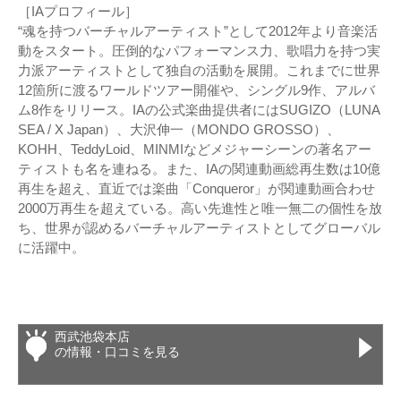
［IAプロフィール］
“魂を持つバーチャルアーティスト”として2012年より音楽活
動をスタート。圧倒的なパフォーマンス力、歌唱力を持つ実
力派アーティストとして独自の活動を展開。これまでに世界
12箇所に渡るワールドツアー開催や、シングル9作、アルバ
ム8作をリリース。IAの公式楽曲提供者にはSUGIZO（LUNA
SEA / X Japan）、大沢伸一（MONDO GROSSO）、
KOHH、TeddyLoid、MINMIなどメジャーシーンの著名アー
ティストも名を連ねる。また、IAの関連動画総再生数は10億
再生を超え、直近では楽曲「Conqueror」が関連動画合わせ
2000万再生を超えている。高い先進性と唯一無二の個性を放
ち、世界が認めるバーチャルアーティストとしてグローバル
に活躍中。
西武池袋本店
の情報・口コミを見る