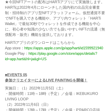
★今回NFTアートの配布はHARTiアプリにて実施致します。
HARTiは2022年4⽉にローンチした国内初の出品完全審査
制・招待制のアプリ型NFTプラットフォーム。仮想通貨不要
でNFTを購⼊できる機能や、アプリ内ウォレット「HARTi
Wallet」で最短30秒でウォレットを作成できる機能を中⼼
に、初⼼者や知識の少ない⽅でも扱いやすいNFTの流通（無
償配布・販売）機能を提供しております。
HARTiアプリのダウンロードはこちらから
App store：
https://apps.apple.com/jp/app/harti/id1599921940
Google Play：
https://play.google.com/store/apps/details?
id=app.harti&hl=ja&gl=US
■EVENTS 05
参加クリエイターによるLIVE PAINTINGを開催！
実施日：（1）2022年11月5日（土）
・開催時間：11時～18時（予定）／会場：IKEBUKURO
LIVING LOOP
（2）2022年11月6日（日）
・開催時間：12時～17時（予定）／会場：P’PARCO店頭