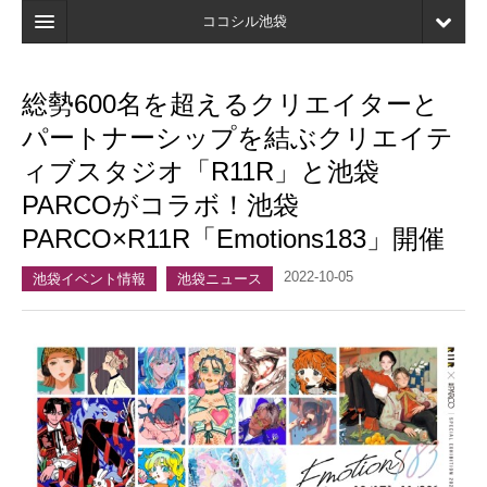
ココシル池袋
ホーム
総勢600名を超えるクリエイターと
検索
パートナーシップを結ぶクリエイテ
店舗・施設最新情報
ィブスタジオ「R11R」と池袋
PARCOがコラボ！池袋
口コミ
PARCO×R11R「Emotions183」開催
マイページ
2022-10-05
池袋イベント情報
池袋ニュース
ブックマーク