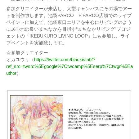
参加クリエイターが来店し、大型キャンバスにその場でアー
トを制作致します。池袋PARCO P’PARCO店頭でのライブ
ペイントに加えて、池袋東口エリアを中心にリビングのよう
に居心地の良いまちなかを目指す“まちなかリビング”プロジ
ェクトの「IKEBUKURO LIVING LOOP」にも参加し、ライ
ブペイントを実施致します。
☆参加クリエイター
オカユウリ（
https://twitter.com/blackistat2?
ref_src=twsrc%5Egoogle%7Ctwcamp%5Eserp%7Ctwgr%5Ea
uthor
）