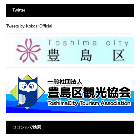
Twitter
Tweets by KokosilOfficial
ココシルで検索