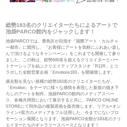
総勢183名のクリエイターたちによるアートで
池袋PARCO館内をジャックします！
池袋PARCOでは、豊島区が目指す『国際アート・カルチャ
ー都市』に賛同し、『お客様にアートを気軽にふれあい楽し
んで頂けるようなキャンペーン』をこれまでも開催して参り
ました。この秋は、総勢600名を超えるクリエイターとパー
トナーシップを結ぶクリエイティブスタジオ「R11R」とコ
ラボした全館営業企画「Emotions183」を開催致します。
過去類を見ない規模の総勢183名のクリエイターたちが、
「Emotion」をテーマに様々な感情を表現した新規の描き下
ろしのアートを制作。池袋PARCO館内のメディアスペー
ス、各種共用部において展示すると共に、PARCO ONLINE
STOREにて同作品の複製原画を販売致します。リアル×オン
ライン×双方のメディアをフル活用した、今までにないプロ
モーション展開となります。池袋PARCO全館が183名のクリ
エイターたちのギャラリースペースとなります！