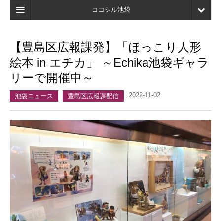
ココシル池袋
ホーム
【豊島区広報課発】「ほっこり人形
検索
絵本 in エチカ」 ～Echika池袋ギャラ
店舗・施設最新情報
リーで開催中～
口コミ
2022-11-02
池袋ニュース
豊島区広報課配信
マイページ
ブックマーク