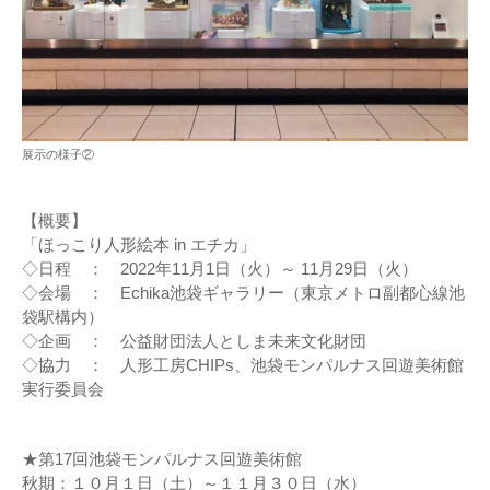
展示の様子②
【概要】
「ほっこり人形絵本 in エチカ」
◇日程 ： 2022年11月1日（火）～ 11月29日（火）
◇会場 ： Echika池袋ギャラリー（東京メトロ副都心線池
袋駅構内）
◇企画 ： 公益財団法人としま未来文化財団
◇協力 ： 人形工房CHIPs、池袋モンパルナス回遊美術館
実行委員会
★第17回池袋モンパルナス回遊美術館
秋期：１０月１日（土）～１１月３０日（水）