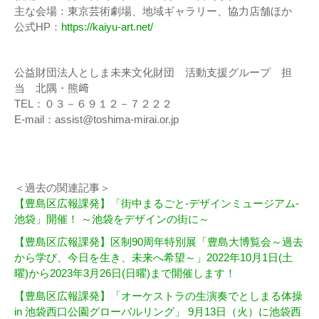
主な会場：東京芸術劇場、地域ギャラリー、協力店舗ほか
公式HP：
https://kaiyu-art.net/
公益財団法人としま未来文化財団 活動支援グループ 担
当 北隅・熊﨑
TEL：０３－６９１２－７２２２
E-mail：assist@toshima-mirai.or.jp
＜過去の関連記事＞
【豊島区広報課発】「街中まるごと-デザインミュージアム-
池袋」開催！ ～池袋をデザインの街に～
【豊島区広報課発】区制90周年特別展「豊島大博覧会～過去
から学び、今日を生き、未来へ希望～」2022年10月1日(土
曜)から2023年3月26日(日曜)まで開催します！
【豊島区広報課発】「オーケストラの生演奏でとしまる体操
in 池袋西口公園グローバルリング」 9月13日（火）に池袋西