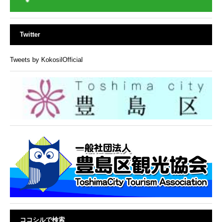
Twitter
Tweets by KokosilOfficial
ココシルで検索