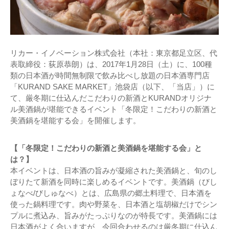
リカー・イノベーション株式会社（本社：東京都足立区、代
表取締役：荻原恭朗）は、2017年1月28日（土）に、100種
類の日本酒が時間無制限で飲み比べし放題の日本酒専門店
「KURAND SAKE MARKET」池袋店（以下、「当店」）に
て、厳冬期に仕込んだこだわりの新酒とKURANDオリジナ
ル美酒鍋が堪能できるイベント「冬限定！こだわりの新酒と
美酒鍋を堪能する会」を開催します。
【「冬限定！こだわりの新酒と美酒鍋を堪能する会」と
は？】
本イベントは、日本酒の旨みが凝縮された美酒鍋と、旬のし
ぼりたて新酒を同時に楽しめるイベントです。美酒鍋（びし
ょなべ/びしゅなべ）とは、広島県の郷土料理で、日本酒を
使った鍋料理です。肉や野菜を、日本酒と塩胡椒だけでシン
プルに煮込み、旨みがたっぷりなのが特長です。美酒鍋には
日本酒がよく合いますが、今回合わせるのは厳冬期に仕込ん