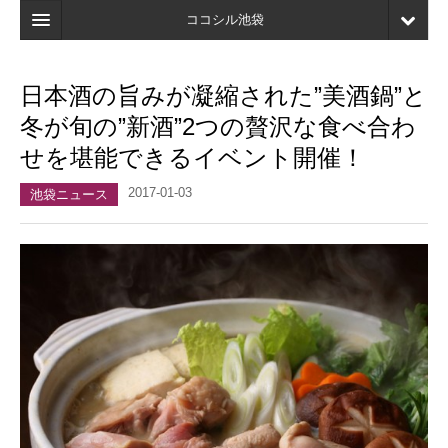
ココシル池袋
ホーム
日本酒の旨みが凝縮された”美酒鍋”と
検索
冬が旬の”新酒”2つの贅沢な食べ合わ
店舗・施設最新情報
せを堪能できるイベント開催！
口コミ
2017-01-03
池袋ニュース
マイページ
ブックマーク