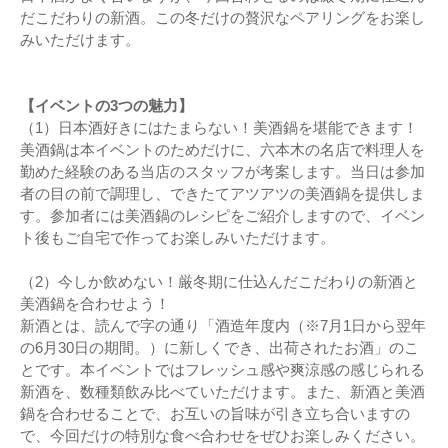
だこだわりの新酒。この冬だけの贅沢なペアリングをお楽し
みいただけます。
【イベントの3つの魅力】
（1）日本酒好きにはたまらない！美酒鍋を堪能できます！
美酒鍋は本イベントのためだけに、六本木の名店で料理人を
勤めた経験のある当店のスタッフが考案します。当日は参加
者の目の前で調理し、できたてアツアツの美酒鍋を提供しま
す。参加者には美酒鍋のレシピをご紹介しますので、イベン
ト後もご自宅で作ってお楽しみいただけます。
（2）今しか飲めない！厳冬期に仕込んだこだわりの新酒と
美酒鍋を合わせよう！
新酒とは、読んで字の通り「酒造年度内（※7月1日から翌年
の6月30日の期間。）に新しくでき、出荷されたお酒」のこ
とです。本イベントではフレッシュ感や爽涼感の感じられる
新酒を、数種類飲み比べていただけます。また、新酒と美酒
鍋を合わせることで、お互いの旨味が引き立ち合いますの
で、今回だけの特別な食べ合わせをぜひお楽しみください。