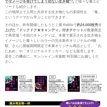
でダメージを受けてしまう切ない生き物”
など様々な毒エピ
ソードも紹介します。
この地球上で人間と共存する生き物たちの多様性を、「毒」
というテーマから学ぶことができます。
そのほか、昨年開催したもうどく展 ReMixで
約24,000枚売り
上げた「ドックドク★キャンディ」付きチケット
が数量限定
で再登場！今回のキャンディは、本展で展示される生き物を
イメージした毒々しいカラーの完全新作オリジナルの4種
類。さらに開催期間限定で本展オリジナル商品として、「わ
たあめ」や「オリジナルステッカー」なども販売します。
是非この機会に、サンシャイン水族館 特別展にお越しくだ
さい。