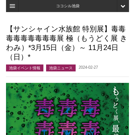
ココシル池袋
ホーム
【サンシャイン水族館 特別展】毒毒
検索
毒毒毒毒毒毒毒展 極（もうどく展 き
店舗・施設最新情報
わみ）*3月15日（金）～ 11月24日
（日）*
口コミ
2024-02-27
マイページ
池袋イベント情報
池袋ニュース
ブックマーク