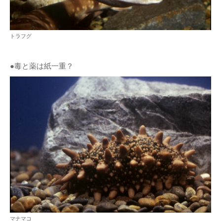
トラフグ
●毒と薬は紙一重？
マナマコ