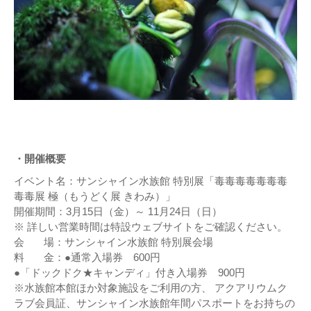
・開催概要
イベント名：サンシャイン水族館 特別展「毒毒毒毒毒毒毒
毒毒展 極（もうどく展 きわみ）」
開催期間：3月15日（金）～ 11月24日（日）
※ 詳しい営業時間は特設ウェブサイトをご確認ください。
会 場：サンシャイン水族館 特別展会場
料 金：●通常入場券 600円
●「ドックドク★キャンディ」付き入場券 900円
※水族館本館ほか対象施設をご利用の方、 アクアリウムク
ラブ会員証、サンシャイン水族館年間パスポートをお持ちの