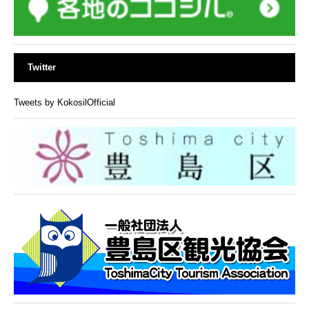
Twitter
Tweets by KokosilOfficial