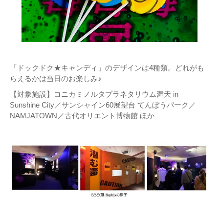
「ドックドク★キャンディ」のデザインは4種類。どれがも
らえるかは当日のお楽しみ♪
【対象施設】コニカミノルタプラネタリウム満天 in
Sunshine City／サンシャイン60展望台 てんぼうパーク／
NAMJATOWN／古代オリエント博物館 ほか