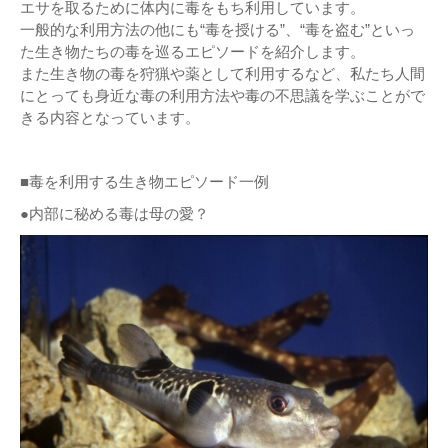
エサを取るために体内に毒をもち利用しています。
一般的な利用方法の他にも“毒を授ける”、“毒を盗む”といっ
た生き物たちの毒を巡るエピソードを紹介します。
また生き物の毒を狩猟や薬として利用するなど、私たち人間
にとっても身近な毒の利用方法や毒の不思議を学ぶことがで
きる内容となっています。
■毒を利用する生き物エピソード一例
●内部に秘める毒は母の愛？