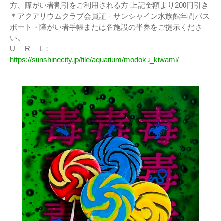
方、障がい者割引をご利用される方 上記金額より200円引き
＊アクアリウムクラブ会員証・サンシャイン水族館年間パス
ポート・障がい者手帳または各施設の半券をご提示くださ
い。
U R L：
https://sunshinecity.jp/file/aquarium/modoku_kiwami/