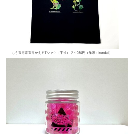
もう毒毒毒毒毒かえるTシャツ（半袖） 各4,950円（作家：kerofull）