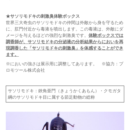
★サソリモドキの刺激臭体験ボックス
世界三大奇虫のサソリモドキの仲間は外敵から身を守るため
に、肛門付近から毒液を噴出します。この毒液は、外敵にダ
メージを与えるほどの強烈な刺激臭です。
体験ボックスでは
調香師が、サソリモドキの分泌液の分析結果からにおいを再
現調香した「サソリモドキの刺激臭」を体感することができ
ます。
※においの強さは展示用に調整してあります。 ※協力：プ
ロモツール株式会社
サソリモドキ：鋏角亜門（きょうかくあもん）・クモガタ
綱のサソリモドキ目に属する節足動物の総称