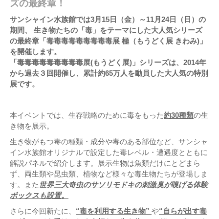
ズの最終章！
サンシャイン水族館では3月15日（金）～11月24日（日）の
期間、 生き物たちの「毒」をテーマにした大人気シリーズ
の最終章「毒毒毒毒毒毒毒毒毒展 極（もうどく展 きわみ)」
を開催します。
「毒毒毒毒毒毒毒毒毒展(もうどく展)」シリーズは、2014年
から過去３回開催し、累計約65万人を動員した大人気の特別
展です。
本イベントでは、生存戦略のために毒をもった
約30種類
の生
き物を展示。
生き物がもつ毒の種類・成分や毒のある部位など、サンシャ
イン水族館オリジナルで設定した毒レベル・遭遇度とともに
解説パネルで紹介します。展示生物は魚類だけにとどまら
ず、両生類や昆虫類、植物など様々な毒生物たちが登場しま
す。また
世界三大奇虫のサソリモドキの刺激臭が嗅げる体験
ボックスも設置。
さらに今回新たに、
“毒を利用する生き物”
や
“自らが出す毒