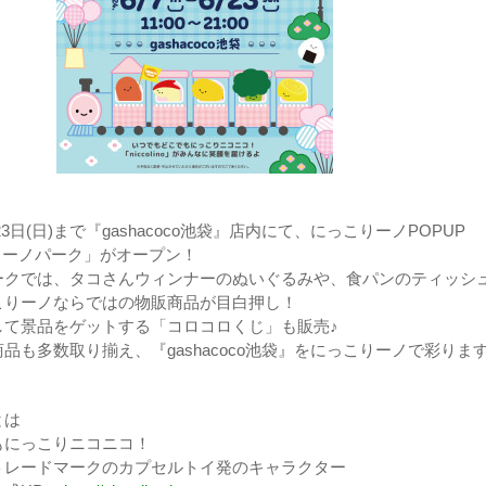
23日(日)まで『gashacoco池袋』店内にて、にっこりーノPOPUP
りーノパーク」がオープン！
ークでは、タコさんウィンナーのぬいぐるみや、食パンのティッシ
こりーノならではの物販商品が目白押し！
して景品をゲットする「コロコロくじ」も販売♪
品も多数取り揃え、『gashacoco池袋』をにっこりーノで彩りま
とは
もにっこりニコニコ！
トレードマークのカプセルトイ発のキャラクター