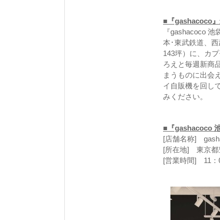
■『gashaco
『gashaco
本･東武鉄道、
143坪）に、カ
ろえと毎週新商
まうものに出会
イ自販機を回し
みください。
■『gashacoc
[店舗名称] gash
[所在地] 東京都
[営業時間] 11：