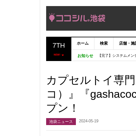
ホーム
検索
店舗・施
7TH
【完了】システムメン
【重要：9月5日（火
NEW!
お知らせ
「いま、困っている店
ココシルアプリ無料配
カプセルトイ専門店
コ）』『gashac
プン！
2024-05-19
池袋ニュース