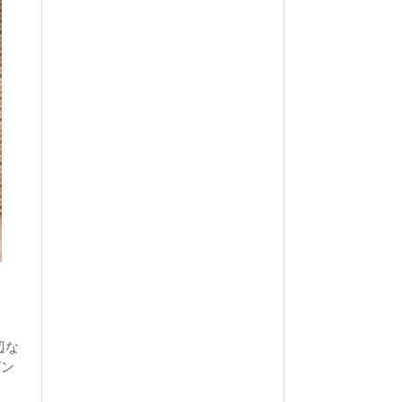
辺な
ゼン