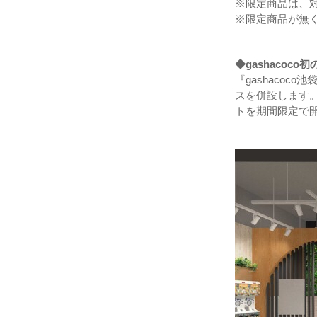
※限定商品は、
※限定商品が無
◆gashacoco
『gashacoco
スを併設します
トを期間限定で