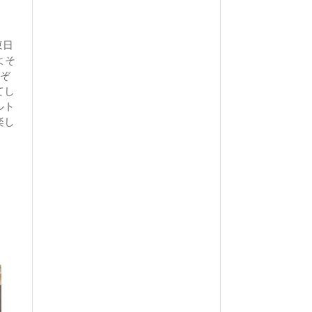
東日
よそ
品ぞ
てし
ルト
楽し