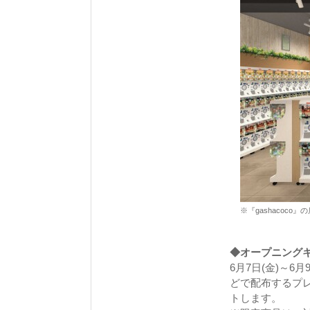
※『gashacoc
◆オープニング
6月7日(金)～
どで配布するプレ
トします。