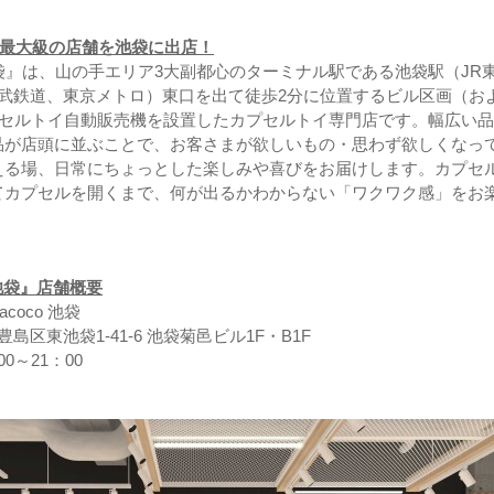
co』最大級の店舗を池袋に出店！
co 池袋』は、山の手エリア3大副都心のターミナル駅である池袋駅（JR
西武鉄道、東京メトロ）東口を出て徒歩2分に位置するビル区画（お
プセルトイ自動販売機を設置したカプセルトイ専門店です。幅広い
品が店頭に並ぶことで、お客さまが欲しいもの・思わず欲しくなっ
える場、日常にちょっとした楽しみや喜びをお届けします。カプセ
てカプセルを開くまで、何が出るかわからない「ワクワク感」をお
o 池袋』店舗概要
acoco 池袋
豊島区東池袋1-41-6 池袋菊邑ビル1F・B1F
00～21：00