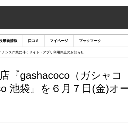
設最新情報
口コミ
マイページ
ブックマーク
テナンス作業に伴うサイト・アプリ利用停止のお知らせ
）22時】ココシル：アカウントサービス移行のお知らせ
舗の皆様を応援させていただきたい！」
信中！
『gashacoco（ガシャコ
oco 池袋』を６月７日(金)オ