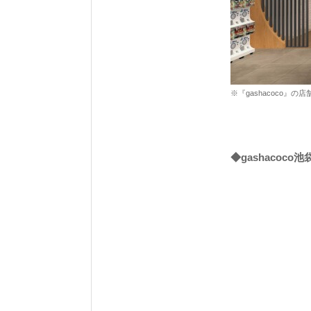
※『gashacoco
◆gashacoc