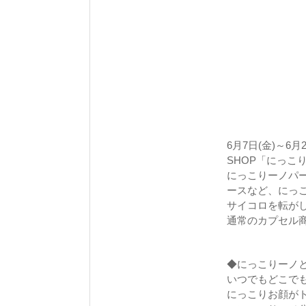
6月7日(金)～6月
SHOP「にっこ
にっこりーノパ
ースなど、にっ
サイコロを転が
通常のカプセル商
◆にっこりーノ
いつでもどこで
にっこりお顔が