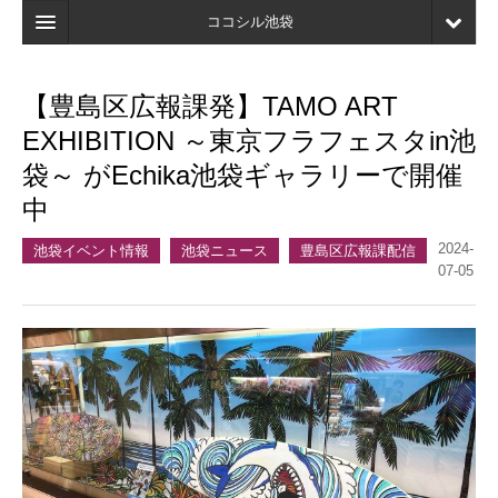
ココシル池袋
ホーム
【豊島区広報課発】TAMO ART
検索
EXHIBITION ～東京フラフェスタin池
店舗・施設最新情報
袋～ がEchika池袋ギャラリーで開催
中
口コミ
2024-
マイページ
池袋イベント情報
池袋ニュース
豊島区広報課配信
07-05
ブックマーク