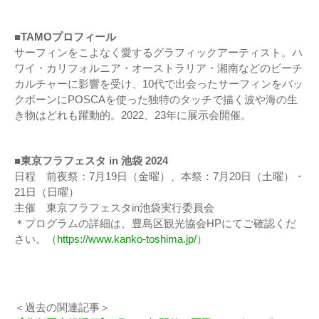
■TAMO
プロフィール
サーフィンをこよなく愛するグラフィックアーティスト。ハ
ワイ・カリフォルニア・オーストラリア・湘南などのビーチ
カルチャーに影響を受け、10代で出会ったサーフィンをバッ
クボーンにPOSCAを使った独特のタッチで描く波や海の生
き物はどれも躍動的。2022、23年に展示会開催。
■
東京フラフェスタ in 池袋 2024
日程 前夜祭：7月19日（金曜）、本祭：7月20日（土曜）・
21日（日曜）
主催 東京フラフェスタin池袋実行委員会
＊プログラムの詳細は、豊島区観光協会HPにてご確認くだ
さい。（
https://www.kanko-toshima.jp/
）
＜過去の関連記事＞