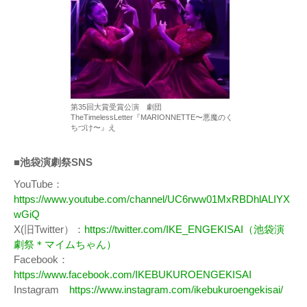
第35回大賞受賞公演 劇団
TheTimelessLetter『MARIONNETTE〜悪魔のく
ちづけ〜』え
■池袋演劇祭SNS
YouTube：
https://www.youtube.com/channel/UC6rww01MxRBDhlALIYX
wGiQ
X(旧Twitter）：
https://twitter.com/IKE_ENGEKISAI（池袋演
劇祭＊マイムちゃん）
Facebook：
https://www.facebook.com/IKEBUKUROENGEKISAI
Instagram
https://www.instagram.com/ikebukuroengekisai/