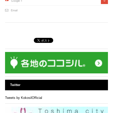
0
Google +
Email
Twitter
Tweets by KokosilOfficial