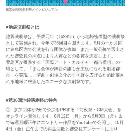
第36回池袋演劇祭メインビジュアル
■池袋演劇祭とは
池袋演劇祭は、平成元年（1989年）から地域密着型の演劇祭
として実施され、今年で36回目を迎えます。9月の一か月間
に豊島区内で公演を行う団体が参加、また一般公募で選出さ
れた審査員の採点により大賞などの各賞を決定します。
豊島区が推進する「国際アート・カルチャー都市構想」の一
環として、「まち全体が舞台の誰もが主役になれる劇場都
市」を実現し、演劇・劇場文化のすそ野を広げるため開催さ
れる地域に根差したユニークな演劇祭です。
■第36回池袋演劇祭の特色
① 参加団体が2分で公演をPRする「前夜祭・CM大会」を
オンライン開催します。8月12日（月）から9月9日（月）ま
で毎週月曜正午にエントリー作品をYouTubeで公開し、10月
4日（金）正午までの再生回数と審査員アンケートにより