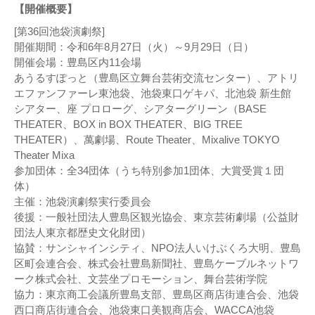
【開催概要】
[第36回池袋演劇祭]
開催期間：令和6年8月27日（火）～9月29日（日）
開催会場：豊島区内11会場
あうるすぽっと（豊島区立舞台芸術交流センター）、アトリ
エファンファーレ東池袋、池袋東口ゲキパ、北池袋 新生館
シアター、座 プロローグ、シアターグリーン（BASE
THEATER、BOX in BOX THEATER、BIG TREE
THEATER）、萬劇場、Route Theater、Mixalive TOKYO
Theater Mixa
参加団体：全34団体（うち特別参加1団体、大賞受賞１団
体）
主催：池袋演劇祭実行委員会
後援：一般社団法人豊島区観光協会、東京芸術劇場（公益財
団法人東京都歴史文化財団）
協賛：サンシャインシティ、NPO法人いけぶくろ大明、豊島
区町会連合会、株式会社豊島新聞社、豊島ケーブルネットワ
ーク株式会社、文芸坐プロモーション、舞台芸術学院
協力：東京商工会議所豊島支部、豊島区商店街連合会、池袋
西口商店街連合会、池袋東口美観商店会、WACCA池袋