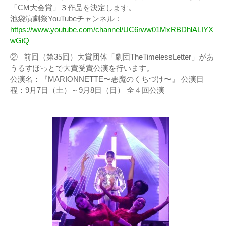
「CM大会賞」３作品を決定します。
池袋演劇祭YouTubeチャンネル：
https://www.youtube.com/channel/UC6rww01MxRBDhlALIYX
wGiQ
② 前回（第35回）大賞団体「劇団TheTimelessLetter」があ
うるすぽっとで大賞受賞公演を行います。
公演名：『MARIONNETTE〜悪魔のくちづけ〜』 公演日
程：9月7日（土）～9月8日（日） 全４回公演