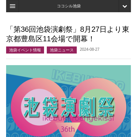
ココシル池袋
ホーム
「第36回池袋演劇祭」8月27日より東
検索
京都豊島区11会場で開幕！
店舗・施設最新情報
2024-08-27
池袋イベント情報
池袋ニュース
口コミ
マイページ
ブックマーク