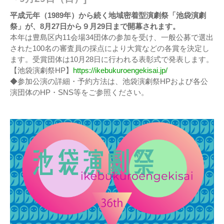
平成元年（1989年）から続く地域密着型演劇祭「池袋演劇
祭」が、8月27日から９月29日まで開幕されます。
本年は豊島区内11会場34団体の参加を受け、一般公募で選出
された100名の審査員の採点により大賞などの各賞を決定し
ます。受賞団体は10月28日に行われる表彰式で発表します。
【池袋演劇祭HP】
https://ikebukuroengekisai.jp/
◆参加公演の詳細・予約方法は、池袋演劇祭HPおよび各公
演団体のHP・SNS等をご参照ください。