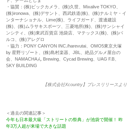
ト、チームとしま
・協賛：(株)ビックカメラ、(株)久世、Mixalive TOKYO、
(株)ironowa、(株)デサント、西武鉄道(株)、(株)ナルミヤ・イ
ンターナショナル、Lime(株)、ライフガード、渡邊建設
(株)、(株)ムラサキスポーツ、三菱地所(株)、(株)サンシャイ
ンシティ、(株)東武百貨店 池袋店、マテックス(株)、(株)パ
ルコ、(株)アレグロ
・協力：PONY CANYON INC./harevutai、OMO5東京大塚
by 星野リゾート、(株)島村楽器、JBL、絶品グルメ屋台の
会、NAMACHAん Brewing、Cycad Brewing、UAG F.B、
SKY BUILDING
【株式会社Xcountry】
プレスリリース
より
＜過去の関連記事＞
今年も日本最大級「ストリートの祭典」が池袋で開催！ 昨
年3万人超が来場で大きな話題