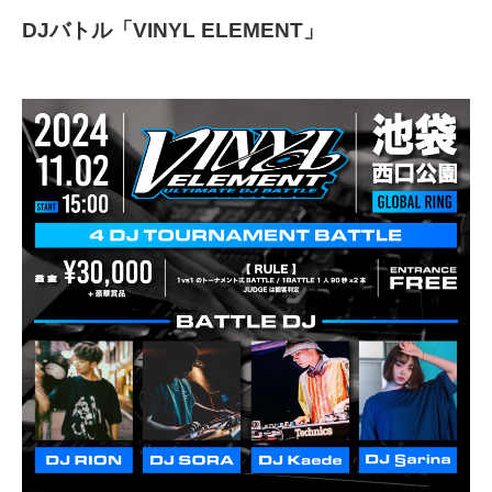
DJバトル「VINYL ELEMENT」