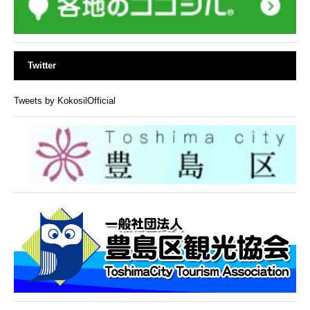
Twitter
Tweets by KokosilOfficial