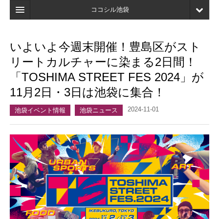
ココシル池袋
ホーム
いよいよ今週末開催！豊島区がスト
検索
リートカルチャーに染まる2日間！
店舗・施設最新情報
「TOSHIMA STREET FES 2024」が
11月2日・3日は池袋に集合！
口コミ
2024-11-01
マイページ
池袋イベント情報
池袋ニュース
ブックマーク