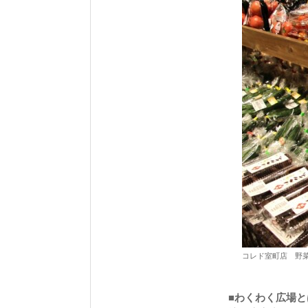
コレド室町店 野
■わくわく広場と