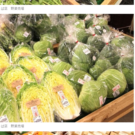
くば店 野菜売場
くば店 野菜売場