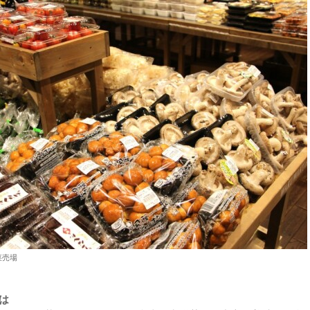
菜売場
は