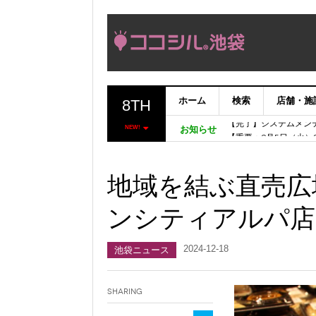
ホーム
検索
店舗・施
8TH
【完了】システムメン
【重要：9月5日（火
NEW!
お知らせ
「いま、困っている店
ココシルアプリ無料配
地域を結ぶ直売広
ンシティアルパ店
2024-12-18
池袋ニュース
Sharing