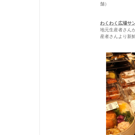
舗）
わくわく広場サ
地元生産者さん
産者さんより新