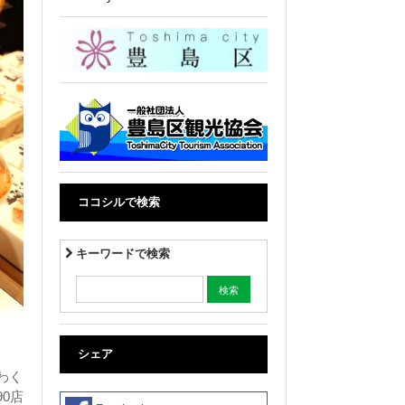
ココシルで検索
キーワードで検索
シェア
わく
0店