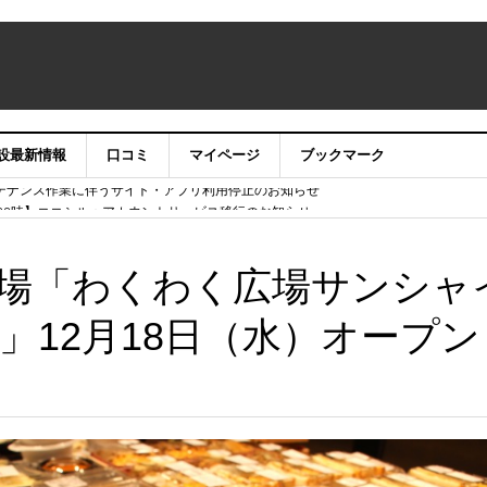
設最新情報
口コミ
マイページ
ブックマーク
テナンス作業に伴うサイト・アプリ利用停止のお知らせ
）22時】ココシル：アカウントサービス移行のお知らせ
舗の皆様を応援させていただきたい！」
信中！
場「わくわく広場サンシャ
」12月18日（水）オープン