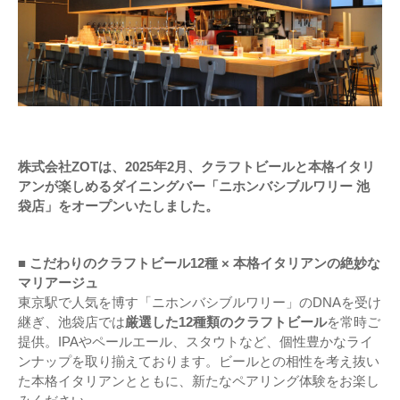
株式会社ZOTは、2025年2月、クラフトビールと本格イタリ
アンが楽しめるダイニングバー「ニホンバシブルワリー 池
袋店」をオープンいたしました。
■ こだわりのクラフトビール12種 × 本格イタリアンの絶妙な
マリアージュ
東京駅で人気を博す「ニホンバシブルワリー」のDNAを受け
継ぎ、池袋店では
厳選した12種類のクラフトビール
を常時ご
提供。IPAやペールエール、スタウトなど、個性豊かなライ
ンナップを取り揃えております。ビールとの相性を考え抜い
た本格イタリアンとともに、新たなペアリング体験をお楽し