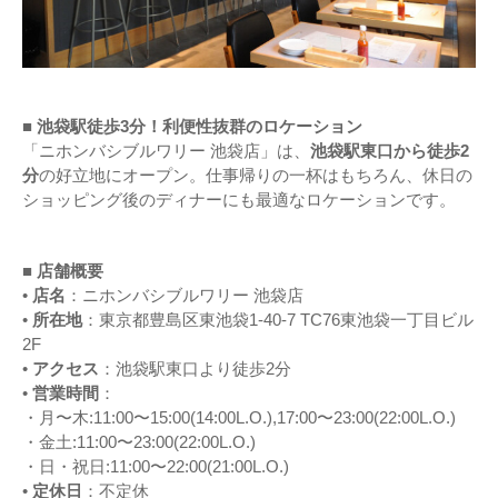
■ 池袋駅徒歩3分！利便性抜群のロケーション
「ニホンバシブルワリー 池袋店」は、
池袋駅東口から徒歩2
分
の好立地にオープン。仕事帰りの一杯はもちろん、休日の
ショッピング後のディナーにも最適なロケーションです。
■ 店舗概要
•
店名
：ニホンバシブルワリー 池袋店
•
所在地
：東京都豊島区東池袋1-40-7 TC76東池袋一丁目ビル
2F
•
アクセス
：池袋駅東口より徒歩2分
•
営業時間
：
・月〜木:11:00〜15:00(14:00L.O.),17:00〜23:00(22:00L.O.)
・金土:11:00〜23:00(22:00L.O.)
・日・祝日:11:00〜22:00(21:00L.O.)
•
定休日
：不定休