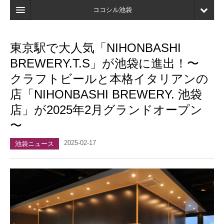
ココシル池袋
ホーム
東京駅で大人気「NIHONBASHI
検索
BREWERY.T.S」が池袋に進出！〜
店舗・施設最新情報
クラフトビールと本格イタリアンの
店「NIHONBASHI BREWERY. 池袋
口コミ
店」が2025年2月グランドオープン
マイページ
〜
ブックマーク
2025-02-17
池袋ニュース