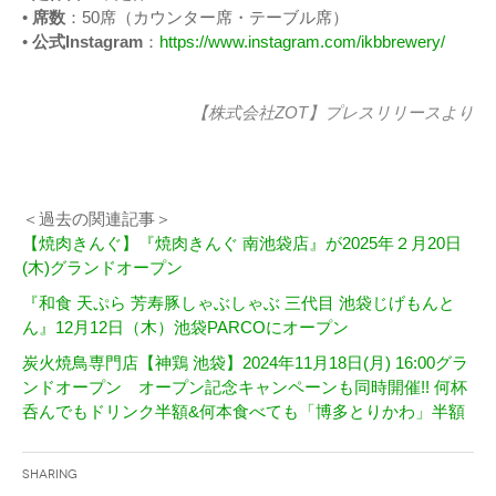
•
席数
：50席（カウンター席・テーブル席）
•
公式Instagram
：
https://www.instagram.com/ikbbrewery/
【株式会社ZOT】
プレスリリース
より
＜過去の関連記事＞
【焼肉きんぐ】『焼肉きんぐ 南池袋店』が2025年２⽉20⽇
(木)グランドオープン
『和食 天ぷら 芳寿豚しゃぶしゃぶ 三代目 池袋じげもんと
ん』12月12日（木）池袋PARCOにオープン
炭火焼鳥専門店【神鶏 池袋】2024年11月18日(月) 16:00グラ
ンドオープン オープン記念キャンペーンも同時開催!! 何杯
呑んでもドリンク半額&何本食べても「博多とりかわ」半額
Sharing