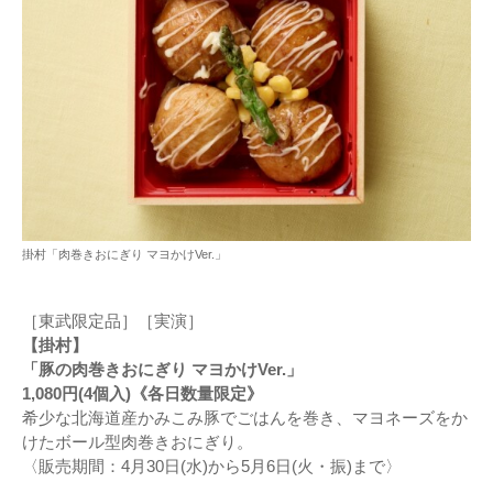
掛村「肉巻きおにぎり マヨかけVer.」
［東武限定品］［実演］
【掛村】
「豚の肉巻きおにぎり マヨかけVer.」
1,080円(4個入)《各日数量限定》
希少な北海道産かみこみ豚でごはんを巻き、マヨネーズをか
けたボール型肉巻きおにぎり。
〈販売期間：4月30日(水)から5月6日(火・振)まで〉