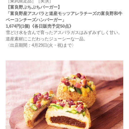
［東武限定品］［実演］
【富良野ぷちぷちバーガー】
「富良野産アスパラと道産モッツアレラチーズの富良野和牛
ベーコンチーズハンバーガー」
1,674円(1個)《各日販売予定50点》
雪どけ水を含んで育ったアスパラガスはみずみずしく甘い。
道産素材にこだわったジューシーな一品。
〈出店期間：4月29日(火・祝)まで〉