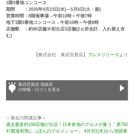
1階3番地コンコース
期間 ：2025年4月23日(水)～5月6日(火・振)
営業時間：8階催事場→午前10時～午後7時
地下1階3番地コンコース→午前10時～午後8時
店舗数 ：約90店舗※初出店3店舗(2ヵ所合計、入れ替え含
む)
【株式会社 東武百貨店】
プレスリリース
より
東武百貨店 池袋店
の情報・口コミを見る
＜過去の関連記事＞
過去最多約100店舗が出店！日本各地のグルメが集う「第7回
47都道府県にっぽんのグルメショー」 4月3日(木)から池袋東