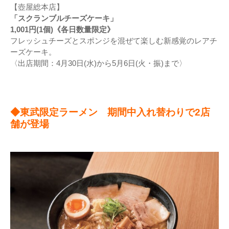
【壺屋総本店】
「スクランブルチーズケーキ」
1,001円(1個)《各日数量限定》
フレッシュチーズとスポンジを混ぜて楽しむ新感覚のレアチ
ーズケーキ。
〈出店期間：4月30日(水)から5月6日(火・振)まで〉
◆東武限定ラーメン 期間中入れ替わりで2店
舗が登場