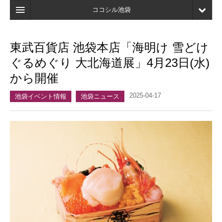
ココシル池袋
ホーム
東武百貨店 池袋本店「海明け 雪どけ
検索
ぐるめぐり 大北海道展」4月23日(水)
店舗・施設最新情報
から開催
口コミ
2025-04-17
池袋イベント情報
池袋ニュース
マイページ
ブックマーク