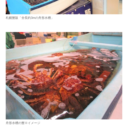
札幌蟹販「全長約3mの舟形水槽」
舟形水槽の蟹※イメージ