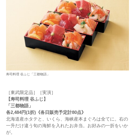
寿司料理 谷ふじ「三都物語」
［東武限定品］［実演］
【寿司料理 谷ふじ】
「三都物語」
各2,484円(1折)《各日販売予定計80点》
北海道産ホタテと、いくら、海峡産本まぐろは全てに。右の
一升だけ違う旬の海鮮を入れたお弁当。お好みの一折をいか
が。