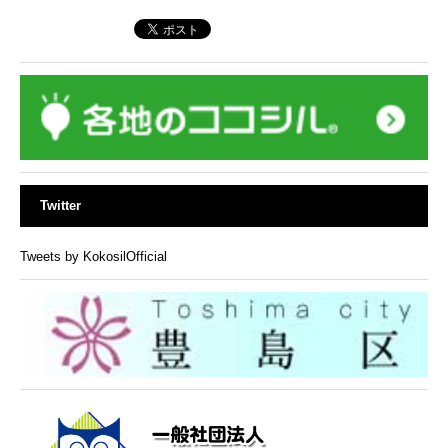
Twitter
Tweets by KokosilOfficial