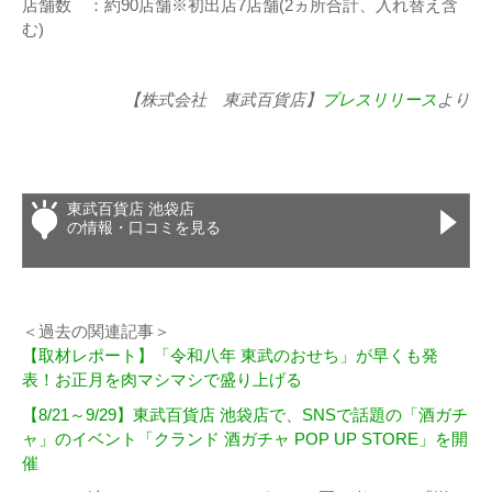
店舗数 ：約90店舗※初出店7店舗(2ヵ所合計、入れ替え含
む)
【株式会社 東武百貨店】
プレスリリース
より
東武百貨店 池袋店
の情報・口コミを見る
＜過去の関連記事＞
【取材レポート】「令和八年 東武のおせち」が早くも発
表！お正月を肉マシマシで盛り上げる
【8/21～9/29】東武百貨店 池袋店で、SNSで話題の「酒ガチ
ャ」のイベント「クランド 酒ガチャ POP UP STORE」を開
催