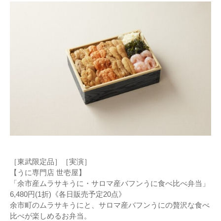
［東武限定品］［実演］
【うに専門店 世壱屋】
「余市産ムラサキうに・サロマ産バフンうに食べ比べ弁当」
6,480円(1折)《各日販売予定20点》
余市町のムラサキうにと、サロマ産バフンうにの贅沢な食べ
比べが楽しめるお弁当。