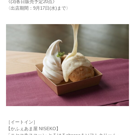
《(3)各日販売予定20点》
〈出店期間：9月17日(水)まで〉
［イートイン］
【かふぇあま屋 NISEKO】