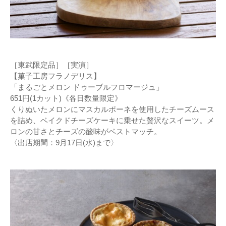
［東武限定品］［実演］
【菓子工房フラノデリス】
「まるごとメロン ドゥーブルフロマージュ」
651円(1カット)《各日数量限定》
くりぬいたメロンにマスカルポーネを使用したチーズムース
を詰め、ベイクドチーズケーキに乗せた贅沢なスイーツ。メ
ロンの甘さとチーズの酸味がベストマッチ。
〈出店期間：9月17日(水)まで〉