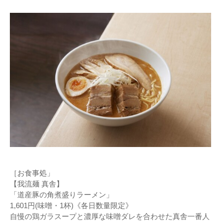
［お食事処」
【我流麺 真舎】
「道産豚の角煮盛りラーメン」
1,601円(味噌・1杯)《各日数量限定》
自慢の鶏ガラスープと濃厚な味噌ダレを合わせた真舎一番人