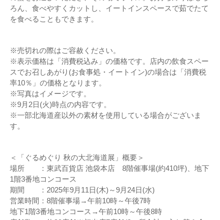
ろん、食べやすくカットし、イートインスペースで茹でたて
を食べることもできます。
※売切れの際はご容赦ください。
※表示価格は「消費税込み」の価格です。店内の飲食スペー
スでお召しあがり(お食事処・イートイン)の場合は「消費税
率10％」の価格となります。
※写真はイメージです。
※9月2日(火)時点の内容です。
※一部北海道産以外の素材を使用している場合がございま
す。
＜「ぐるめぐり 秋の大北海道展」概要＞
場所 ：東武百貨店 池袋本店 8階催事場(約410坪)、地下
1階3番地コンコース
期間 ：2025年9月11日(木)～9月24日(水)
営業時間：8階催事場→午前10時～午後7時
地下1階3番地コンコース→午前10時～午後8時