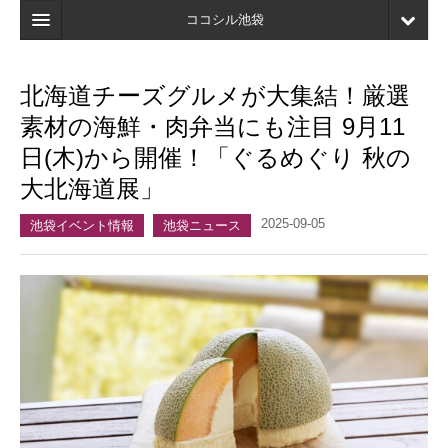
ココシル池袋
ホーム
北海道チーズグルメが大集結！厳選
検索
素材の海鮮・肉弁当にも注目 9月11
店舗・施設最新情報
日(木)から開催！「ぐるめぐり 秋の
大北海道展」
口コミ
2025-09-05
マイページ
池袋イベント情報
池袋ニュース
ブックマーク