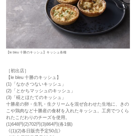
【le bleu 十勝のキッシュ】キッシュ各種
［初出店］
【le bleu 十勝のキッシュ】
(1)「なかさつないキッシュ」
(2)「とかちマッシュのキッシュ」
(3)「椛とほたてのキッシュ」
十勝産の卵・生乳・生クリームを混ぜ合わせた生地に、きの
こや鶏肉など十勝産の食材を入れたキッシュ。工房でつくら
れたこだわりのチーズを使用。
(1)648円(2)702円(3)864円(各1個)
《(1)(2)各日販売予定50点》