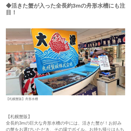
◆活きた蟹が入った全長約3mの舟形水槽にも注
目！
【札幌蟹販】舟形水槽
【札幌蟹販】
全長約3mの巨大な舟形水槽の中には、活きた蟹が！お好み
の蟹をお選びいただき、その場でボイル。お持ち帰りはもち