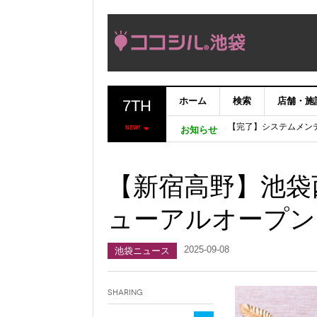
ホーム
検索
店舗・施
7TH
【完了】システムメン
【重要：9月5日（火
NEW!
お知らせ
「いま、困っている店
ココシルアプリ無料配
【新宿高野】池袋
ューアルオープン
2025-09-08
池袋ニュース
Sharing