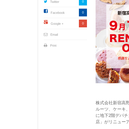
0
Twitter
0
Facebook
0
Google +
Email
Print
株式会社新宿高野
ルーツ、ケーキ
に地下2階デパ
店」がリニュー