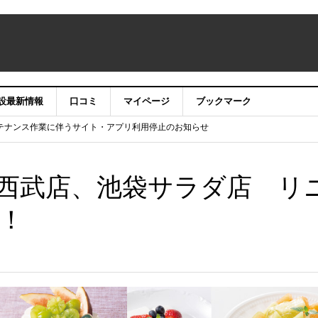
設最新情報
口コミ
マイページ
ブックマーク
テナンス作業に伴うサイト・アプリ利用停止のお知らせ
）22時】ココシル：アカウントサービス移行のお知らせ
舗の皆様を応援させていただきたい！」
信中！
西武店、池袋サラダ店 リ
！