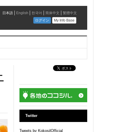
ニ
Twitter
Tweets by KokosilOfficial