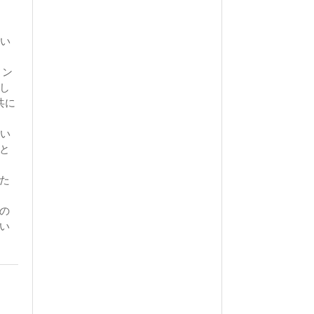
ざい
ィン
し
共に
ない
と
た
の
い