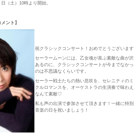
日（土）10時より開始。
コメント】
祝クラシックコンサート！おめでとうございます
セーラームーンには、乙女魂が喜ぶ素敵な曲が沢
あるのに、クラシックコンサートが今までなかっ
のは不思議なくらいです。
セーラー戦士たちの熱い息吹を、セレニティのミ
クルロマンスを、オーケストラの生演奏で味わえ
なんて素敵♡
私も声の出演で参加させて頂きます！一緒に特別
音楽の日を祝いましょう！