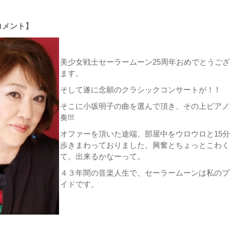
コメント】
美少女戦士セーラームーン25周年おめでとうご
ます。
そして遂に念願のクラシックコンサートが！ !
そこに小坂明子の曲を選んで頂き、その上ピアノ
奏!!!
オファーを頂いた途端、部屋中をウロウロと15
歩きまわっておりました。興奮とちょっとこわく
て。出来るかなーって。
４３年間の音楽人生で、セーラームーンは私のプ
イドです。