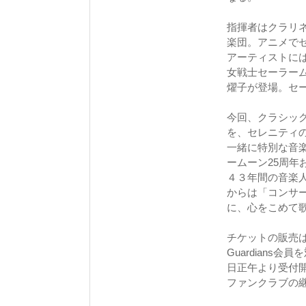
指揮者はクラリ
楽団。アニメで
アーティストに
女戦士セーラー
燿子が登場。セ
今回、クラシッ
を、セレニティ
一緒に特別な音
ームーン25周年
４３年間の音楽
からは「コンサ
に、心をこめて
チケットの販売は
Guardian
日正午より受付
ファンクラブの