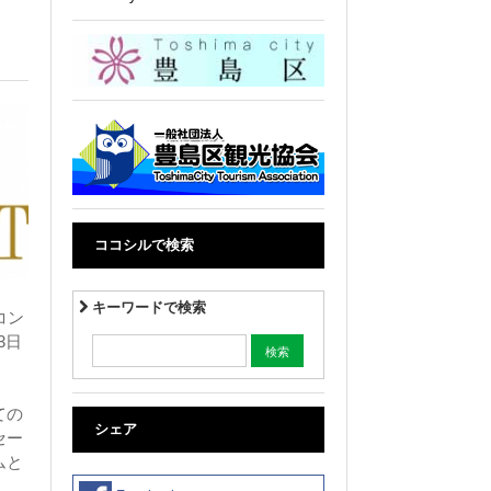
ココシルで検索
キーワードで検索
コン
3日
ての
シェア
セー
ムと