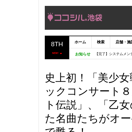
ホーム
検索
店舗・施
8TH
【完了】システムメン
【重要：9月5日（火
NEW!
お知らせ
「いま、困っている店
ココシルアプリ無料配
史上初！「美少女
ックコンサート８
ト伝説」、「乙女
た名曲たちがオー
で甦る！