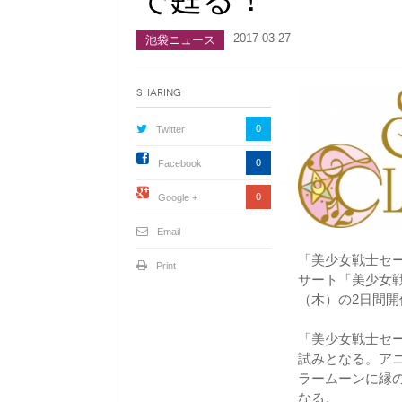
2017-03-27
池袋ニュース
Sharing
0
Twitter
0
Facebook
0
Google +
Email
「美少女戦士セ
Print
サート「美少女戦士
（木）の2日間
「美少女戦士セ
試みとなる。ア
ラームーンに縁
なる。