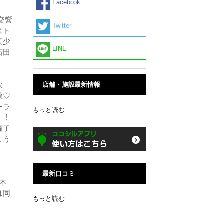
Facebook
交響
Twitter
スト
美少
LINE
石田
吹
店舗・施設最新情報
敵♡
ーラ
もっと読む
 !
燿子
よう
。
最新口コミ
て本
は同
もっと読む