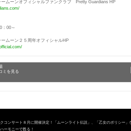
ムーンオフィシャルファンクラブ Pretty Guardians HP
rdians.com/
0：00～
ラームーン２５周年オフィシャルHP
official.com/
場
コミを見る
クコンサート８月に開催決定！「ムーンライト伝説」、「乙女のポリシー」
ハーモニーで甦る！