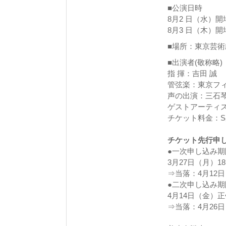
■公演日時
8月2 日（水）開場1
8月3 日（木）開場1
■場所：東京芸
■出演者(敬称略)
指 揮：吉田 誠
管弦楽：東京フ
声の出演：三石
ゲストアーティ
チケット料金：S席
チケット先行申
●一次申し込み期
3月27日（月）18
⇒当落：4月12
●二次申し込み期
4月14日（金）正
⇒当落：4月26