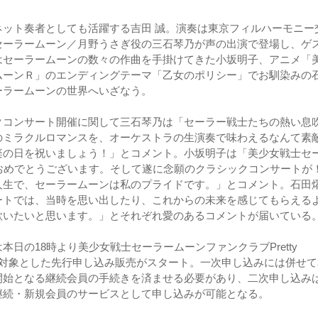
ネット奏者としても活躍する吉田 誠。演奏は東京フィルハーモニー
セーラームーン／月野うさぎ役の三石琴乃が声の出演で登場し、ゲ
はセーラームーンの数々の作曲を手掛けてきた小坂明子、アニメ「
ムーンＲ」のエンディングテーマ「乙女のポリシー」でお馴染みの
ーラームーンの世界へいざなう。
クコンサート開催に関して三石琴乃は「セーラー戦士たちの熱い息
のミラクルロマンスを、オーケストラの生演奏で味わえるなんて素
楽の日を祝いましょう！」とコメント。小坂明子は「美少女戦士セ
おめでとうございます。そして遂に念願のクラシックコンサートが！
人生で、セーラームーンは私のプライドです。」とコメント。石田
ートでは、当時を思い出したり、これからの未来を感じてもらえる
歌いたいと思います。」とそれぞれ愛のあるコメントが届いている
本日の18時より美少女戦士セーラームーンファンクラブPretty
s会員を対象とした先行申し込み販売がスタート。一次申し込みには併せ
開始となる継続会員の手続きを済ませる必要があり、二次申し込み
継続・新規会員のサービスとして申し込みが可能となる。