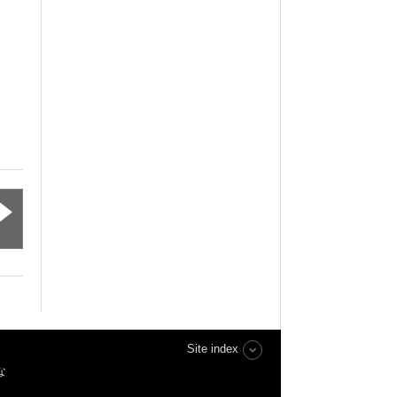
Site index
な