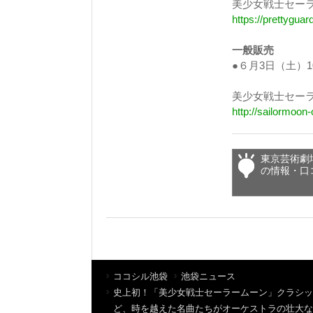
美少女戦士セーラー
https://prettygua
一般販売
●６月3日（土）1
美少女戦士セー
http://sailormoon-
東京芸術劇
の情報・口
ココシル池袋
池袋ニュース
史上初！「美少女戦士セーラームーン」クラシッ
ど、時を越えた名曲たちがオーケストラの壮大な