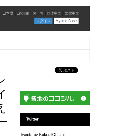
シ
イ
え
ー
Twitter
Tweets by KokosilOfficial