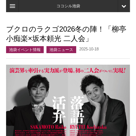
ココシル池袋
ホーム
ブクロのラクゴ2026冬の陣！「柳亭
検索
小痴楽×坂本頼光 二人会」
店舗・施設最新情報
2025-10-18
池袋イベント情報
池袋ニュース
口コミ
マイページ
ブックマーク