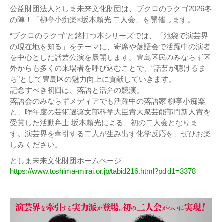
公益財団法人としま未来文化財団は、ブクロのラクゴ2026冬
の陣！「柳亭小痴楽×坂本頼光 二人会」を開催します。
“ブクロのラクゴ”と銘打つ本シリーズでは、「池袋で演芸界
の現在地を知る」をテーマに、寄席や落語会で活躍中の演者
を中心とした話芸公演を展開します。豊島区民のみならず区
外からも多くの来場者を呼び込むことで、“話芸が聴けるま
ち”として豊島区の魅力向上に貢献していきます。
記念すべき初回は、落語と活弁の競演。
落語会のみならずメディアでも活躍中の落語家 柳亭小痴楽
と、昨年度の芸術選奨文部科学大臣賞大衆芸能部門新人賞を
受賞した活動弁士 坂本頼光による、初の二人会となりま
す。演芸界を牽引する二人が生み出す化学反応を、ぜひお楽
しみください。
としま未来文化財団ホームページ
https://www.toshima-mirai.or.jp/tabid216.html?pdid1=3378