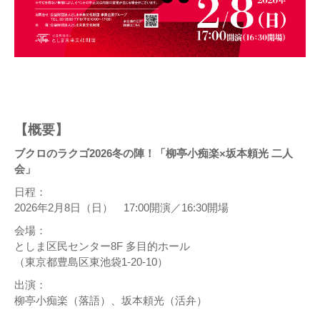
【概要】
ブクロのラクゴ2026冬の陣！「柳亭小痴楽×坂本頼光 二人
会」
日程：
2026年2月8日（日） 17:00開演／16:30開場
会場：
としま区民センター8F 多目的ホール
（東京都豊島区東池袋1-20-10）
出演：
柳亭小痴楽（落語）、坂本頼光（活弁）