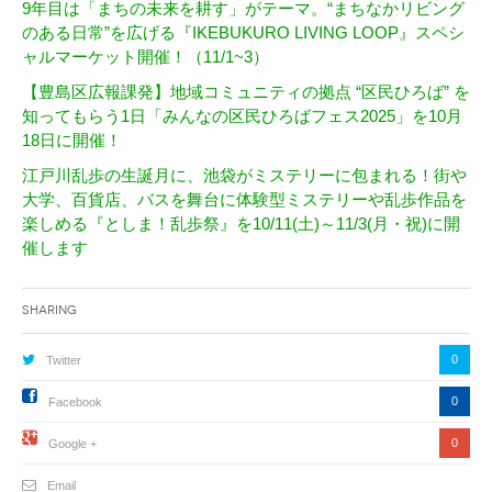
9年目は「まちの未来を耕す」がテーマ。“まちなかリビング
のある日常”を広げる『IKEBUKURO LIVING LOOP』スペシ
ャルマーケット開催！（11/1~3）
【豊島区広報課発】地域コミュニティの拠点 “区民ひろば” を
知ってもらう1日「みんなの区民ひろばフェス2025」を10月
18日に開催！
江戸川乱歩の生誕月に、池袋がミステリーに包まれる！街や
大学、百貨店、バスを舞台に体験型ミステリーや乱歩作品を
楽しめる『としま！乱歩祭』を10/11(土)～11/3(月・祝)に開
催します
Sharing
0
Twitter
0
Facebook
0
Google +
Email