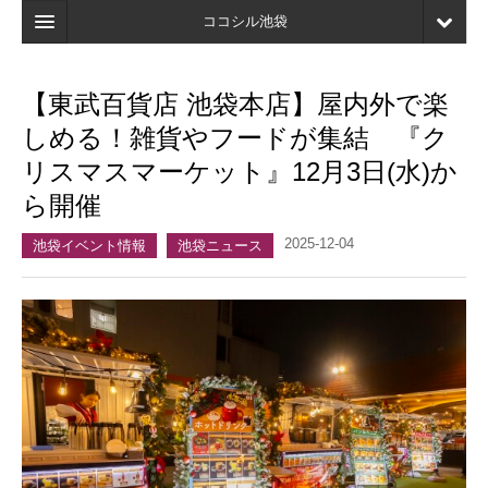
ココシル池袋
ホーム
【東武百貨店 池袋本店】屋内外で楽
検索
しめる！雑貨やフードが集結 『ク
店舗・施設最新情報
リスマスマーケット』12月3日(水)か
ら開催
口コミ
2025-12-04
マイページ
池袋イベント情報
池袋ニュース
ブックマーク