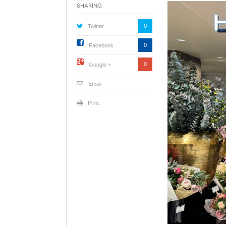
Sharing
0
Twitter
0
Facebook
0
Google +
Email
Print