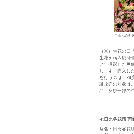
日比谷花壇 
（※）生花の日持
生花を購入後5
どで撮影した画
します。購入し
を行うのは、2
証販売の対象は
品、及び一部の
≪日比谷花壇 西
店名：日比谷花壇