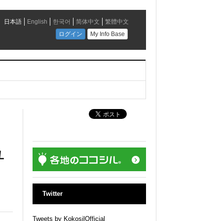
日
ュ
Twitter
Tweets by KokosilOfficial