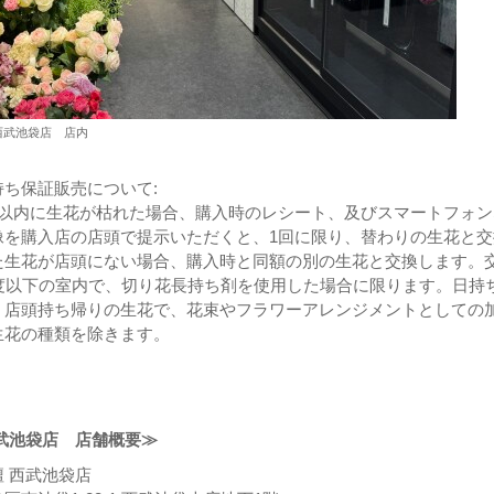
西武池袋店 店内
ち保証販売について:
日以内に生花が枯れた場合、購入時のレシート、及びスマートフォン
像を購入店の店頭で提示いただくと、1回に限り、替わりの生花と交
た生花が店頭にない場合、購入時と同額の別の生花と交換します。
8度以下の室内で、切り花長持ち剤を使用した場合に限ります。日持
、店頭持ち帰りの生花で、花束やフラワーアレンジメントとしての
生花の種類を除きます。
武池袋店 店舗概要≫
 西武池袋店