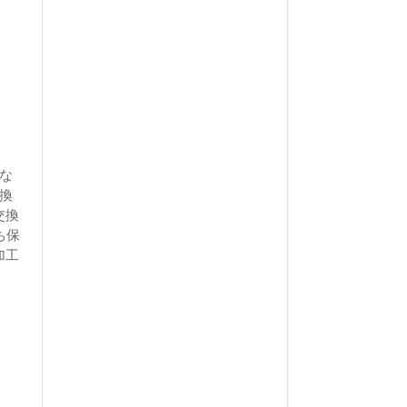
な
換
交換
ち保
加工