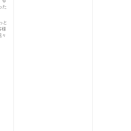
する
った
っと
客様
花々