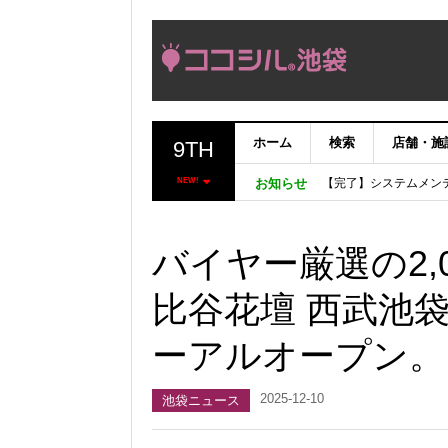
ホーム
検索
店舗・施
9TH
【完了】システムメン
【重要：9月5日（火
NEW!
お知らせ
「いま、困っている店
ココシルアプリ無料配
バイヤー厳選の2,
比谷花壇 西武池
ーアルオープン。
2025-12-10
池袋ニュース