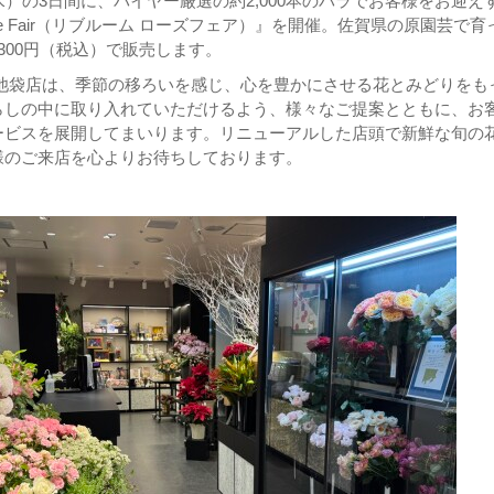
水）の3日間に、バイヤー厳選の約2,000本のバラでお客様をお迎え
 Rose Fair（リブルーム ローズフェア）』を開催。佐賀県の原園芸で育
300円（税込）で販売します。
武池袋店は、季節の移ろいを感じ、心を豊かにさせる花とみどりをも
らしの中に取り入れていただけるよう、様々なご提案とともに、お
ービスを展開してまいります。リニューアルした店頭で新鮮な旬の
様のご来店を心よりお待ちしております。