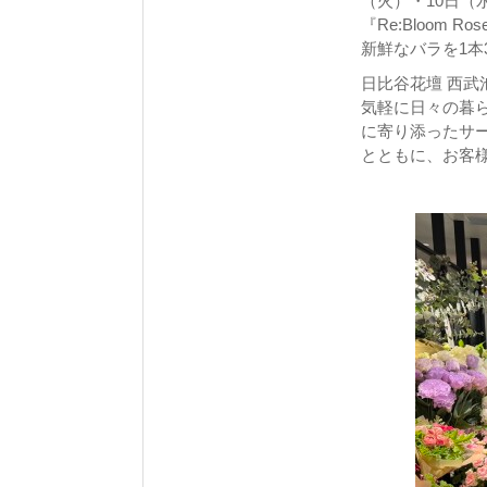
（火）・10日（
『Re:Bloom
新鮮なバラを1本
日比谷花壇 西
気軽に日々の暮
に寄り添ったサ
とともに、お客