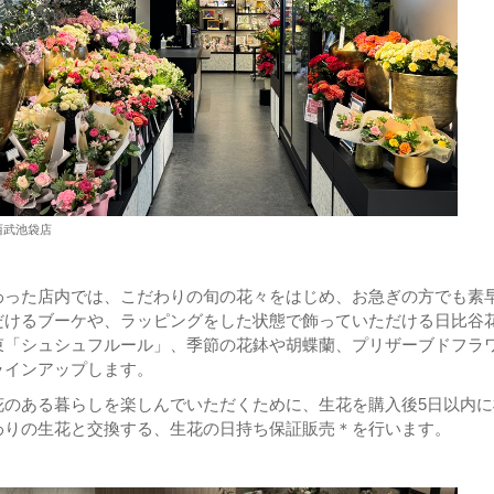
西武池袋店
わった店内では、こだわりの旬の花々をはじめ、お急ぎの方でも素
だけるブーケや、ラッピングをした状態で飾っていただける日比谷
束「シュシュフルール」、季節の花鉢や胡蝶蘭、プリザーブドフラ
ラインアップします。
花のある暮らしを楽しんでいただくために、生花を購入後5日以内に
わりの生花と交換する、生花の日持ち保証販売＊を行います。