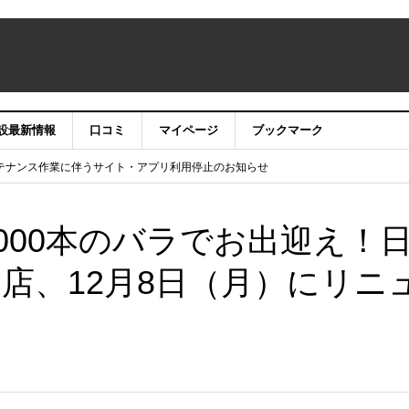
設最新情報
口コミ
マイページ
ブックマーク
テナンス作業に伴うサイト・アプリ利用停止のお知らせ
）22時】ココシル：アカウントサービス移行のお知らせ
舗の皆様を応援させていただきたい！」
信中！
000本のバラでお出迎え！
袋店、12月8日（月）にリニ