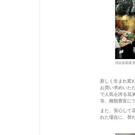
日比谷花壇 
新しく生まれ変
お買い求めいた
で人気を誇る花
等、種類豊富に
また、安心して
れた場合に、替